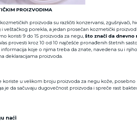
TIČKIM PROIZVODIMA
nu kozmetičkih proizvoda su različiti konzervansi, zgušnjivači, 
g i veštačkog porekla, a jedan prosečan kozmetički proizvod s
no koristi 9 do 15 proizvoda za negu,
što znači da dnevno 
Vas provesti kroz 10 od 10 najčešće pronađenih štetnih sas
 informacija koje o njima treba da znate, navedena su i nji
 na deklaracijama proizvoda.
se koriste u velikom broju proizvoda za negu kože, posebno
e da sačuvaju dugovečnost proizvoda i spreče rast bakterija. 
u naći