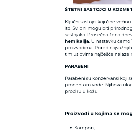
ŠTETNI SASTOJCI U KOZME
Ključni sastojci koji čine veći
itd. Svi oni mogu biti prirodno
sastojaka. Prosečna žena dnev
hemikalija
. U nastavku ćemo 
proizvodima. Pored najvažnijih
tim uslovima najčešće nalaze
PARABENI
Parabeni su konzervansi koji 
procentom vode. Njihova uloga j
prodiru u kožu.
Proizvodi u kojima se mog
šampon,