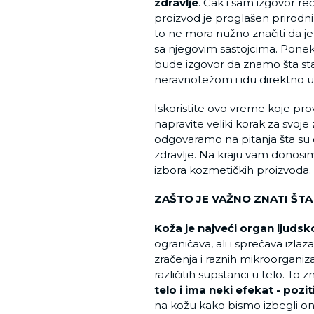
zdravlje
. Čak i sam izgovor re
proizvod je proglašen prirodnim
to ne mora nužno značiti da je
sa njegovim sastojcima. Pone
bude izgovor da znamo šta st
neravnotežom i idu direktno u
Iskoristite ovo vreme koje pro
napravite veliki korak za svoj
odgovaramo na pitanja šta su on
zdravlje. Na kraju vam donosim
izbora kozmetičkih proizvoda.
ZAŠTO JE VAŽNO ZNATI ŠTA
Koža je najveći organ ljudsk
ograničava, ali i sprečava izlaza
zračenja i raznih mikroorgani
različitih supstanci u telo. To 
telo i ima neki efekat - pozit
na kožu kako bismo izbegli on