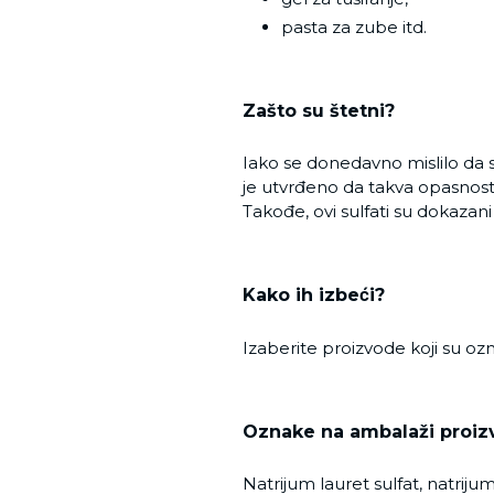
pasta za zube itd.
Zašto su štetni?
Iako se donedavno mislilo da 
je utvrđeno da takva opasnost
Takođe, ovi sulfati su dokazani i
Kako ih izbeći?
Izaberite proizvode koji su ozn
Oznake na ambalaži proiz
Natrijum lauret sulfat, natrijum l