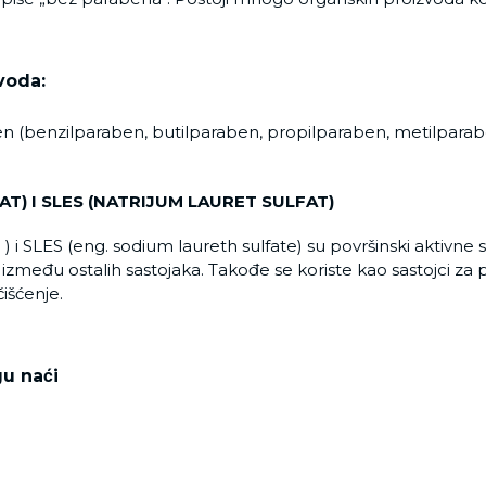
voda:
en (benzilparaben, butilparaben, propilparaben, metilparab
AT) I SLES (NATRIJUM LAURET SULFAT)
e ) i SLES (eng. sodium laureth sulfate) su površinski aktivn
između ostalih sastojaka. Takođe se koriste kao sastojci za
išćenje.
u naći