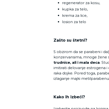
regenerator za kosu,
kupka za telo,
krema za lice,
losion za telo
Zašto su štetni?
S obzirom da se parabeni i da
konzervansima, mnoge žene su
trudnice, ali i mala deca
. Stu
imitirati delovanje estrogena
raka dojke. Pored toga, parabe
izlaganje majki metilparabenu
Kako ih izbeći?
Izaberite proizvode na kojima