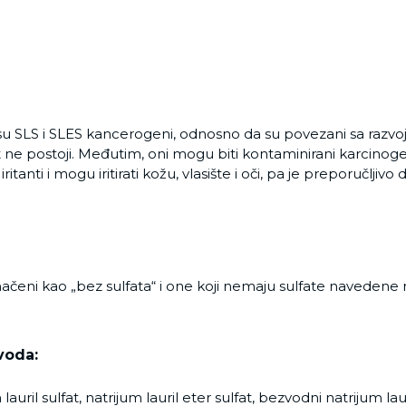
su SLS i SLES kancerogeni, odnosno da su povezani sa razvo
 ne postoji. Međutim, oni mogu biti kontaminirani karcinoge
ritanti i mogu iritirati kožu, vlasište i oči, pa je preporučljivo
ačeni kao „bez sulfata“ i one koji nemaju sulfate navedene na
voda:
auril sulfat, natrijum lauril eter sulfat, bezvodni natrijum lauri