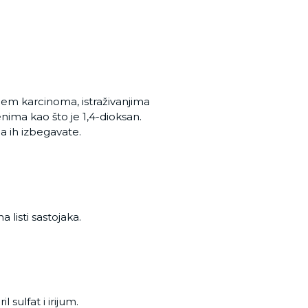
jem karcinoma, istraživanjima
nima kao što je 1,4-dioksan.
 da ih izbegavate.
 listi sastojaka.
l sulfat i irijum.