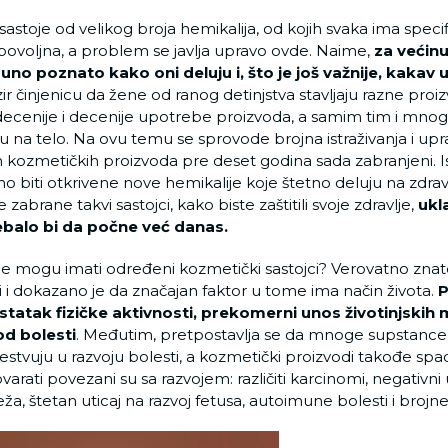
sastoje od velikog broja hemikalija, od kojih svaka ima spec
nepovoljna, a problem se javlja upravo ovde. Naime,
za veći
no poznato kako oni deluju i, što je još važnije, kakav u
ir činjenicu da žene od ranog detinjstva stavljaju razne proi
decenije i decenije upotrebe proizvoda, a samim tim i mnogi
u na telo. Na ovu temu se sprovode brojna istraživanja i upra
h kozmetičkih proizvoda pre deset godina sada zabranjeni. Ist
o biti otkrivene nove hemikalije koje štetno deluju na zdravl
rane takvi sastojci, kako biste zaštitili svoje zdravlje,
ukl
balo bi da počne već danas.
lje mogu imati određeni kozmetički sastojci? Verovatno znat
i i dokazano je da značajan faktor u tome ima način života.
P
tatak fizičke aktivnosti, prekomerni unos životinjskih
od bolesti
. Međutim, pretpostavlja se da mnoge supstanc
tvuju u razvoju bolesti, a kozmetički proizvodi takođe spad
arati povezani su sa razvojem: različiti karcinomi, negativni
, štetan uticaj na razvoj fetusa, autoimune bolesti i brojne 