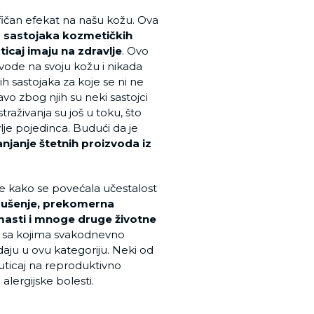
ifičan efekat na našu kožu. Ova
nu sastojaka kozmetičkih
ticaj imaju na zdravlje
. Ovo
zvode na svoju kožu i nikada
h sastojaka za koje se ni ne
vo zbog njih su neki sastojci
raživanja su još u toku, što
je pojedinca. Budući da je
anjanje štetnih proizvoda iz
e kako se povećala učestalost
ušenje, prekomerna
 masti i mnoge druge životne
e sa kojima svakodnevno
aju u ovu kategoriju. Neki od
 uticaj na reproduktivno
alergijske bolesti.