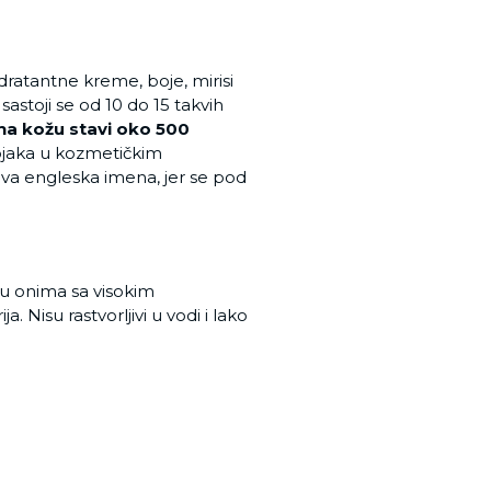
hidratantne kreme, boje, mirisi
astoji se od 10 do 15 takvih
na kožu stavi oko 500
tojaka u kozmetičkim
hova engleska imena, jer se pod
 u onima sa visokim
Nisu rastvorljivi u vodi i lako