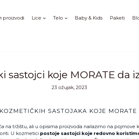
Proširi
Proširi
i proizvodi
Lice
Telo
Baby & Kids
Paketi
Bl
i sastojci koje MORATE da i
23 ožujak, 2023
 KOZMETIČKIH SASTOJAKA KOJE MORATE 
́a na tržištu, ali u opisima proizvoda nailazimo na pojmove k
oriti. U kozmetici
postoje sastojci koje redovno koristimo