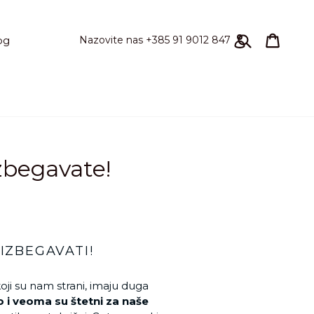
Pretraži
korpa
korpa
Prijavi se
Nazovite nas +385 91 9012 847
og
zbegavate!
IZBEGAVATI!
oji su nam strani, imaju duga
 i veoma su štetni za naše