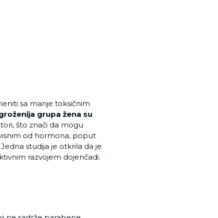
meniti sa manje toksičnim
groženija grupa žena su
ptori, što znači da mogu
zavisnim od hormona, poput
edna studija je otkrila da je
ktivnim razvojem dojenčadi.
ji ne sadrže parabene.