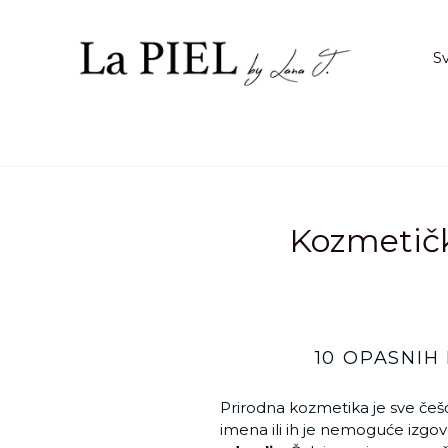
Preskoči
na
sadržaj.
Sv
Kozmetičk
10 OPASNIH
Prirodna kozmetika je sve češc
imena ili ih je nemoguće izgov