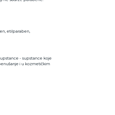
en, etilparaben,
e supstance - supstance koje
 penušanje i u kozmetičkim