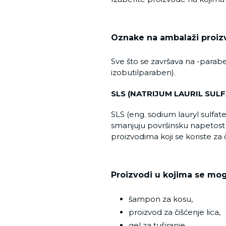
Oznake na ambalaži proiz
Sve što se završava na -parab
izobutilparaben).
SLS (NATRIJUM LAURIL SULF
SLS (eng. sodium lauryl sulfat
smanjuju površinsku napetost 
proizvodima koji se koriste za č
Proizvodi u kojima se mog
šampon za kosu,
proizvod za čišćenje lica,
gel za tuširanje,