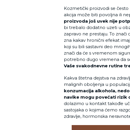
Kozmetički proizvodi se često 
akcija može biti povoljna ili 
proizvoda još uvek nije potpu
bi trebalo dodatno uzeti u obz
zapravo ne prestaju. To znači 
zna kakav hronični efekat imaj
koji su bili sastavni deo mnogi
znači da će s vremenom sigurn
potrebno dugo vremena da se zab
Vaše svakodnevne rutine tre
Kakva štetna dejstva na zdrav
malignih oboljenja u populacij
konzumacija alkohola, nedos
navike mogu povećati rizik 
dolazimo u kontakt takođe učes
sastojaka o kojima ćemo razgov
zdravlje, hormonska neravnoteža