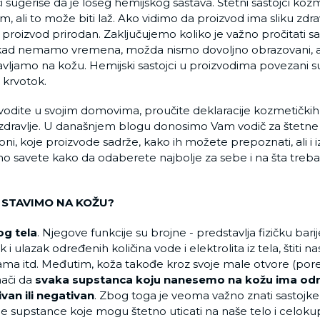
či sugeriše da je lošeg hemijskog sastava. Štetni sastojci koz
, ali to može biti laž. Ako vidimo da proizvod ima sliku zdra
 proizvod prirodan. Zaključujemo koliko je važno pročitati s
kad nemamo vremena, možda nismo dovoljno obrazovani, al
avljamo na kožu. Hemijski sastojci u proizvodima povezan
 krvotok.
vodite u svojim domovima, proučite deklaracije kozmetičkih p
e zdravlje. U današnjem blogu donosimo Vam vodič za štetne 
i, koje proizvode sadrže, kako ih možete prepoznati, ali i izb
o savete kako da odaberete najbolje za sebe i na šta treba 
 STAVIMO NA KOŽU?
og tela
. Njegove funkcije su brojne - predstavlja fizičku bari
k i ulazak određenih količina vode i elektrolita iz tela, štiti n
zama itd. Međutim, koža takođe kroz svoje male otvore (pore
znači da
svaka supstanca koju nanesemo na kožu ima odre
ivan ili negativan
. Zbog toga je veoma važno znati sastojke
e supstance koje mogu štetno uticati na naše telo i celokup