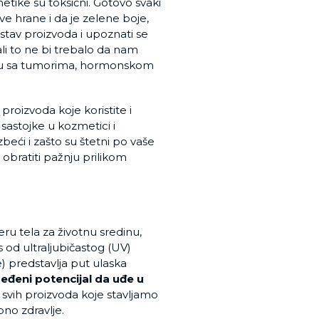
metike su toksični. Gotovo svaki
ve hrane i da je zelene boje,
astav proizvoda i upoznati se
i to ne bi trebalo da nam
i su sa tumorima, hormonskom
roizvoda koje koristite i
sastojke u kozmetici i
eći i zašto su štetni po vaše
obratiti pažnju prilikom
jeru tela za životnu sredinu,
as od ultraljubičastog (UV)
) predstavlja put ulaska
đeni potencijal da uđe u
 svih proizvoda koje stavljamo
no zdravlje.