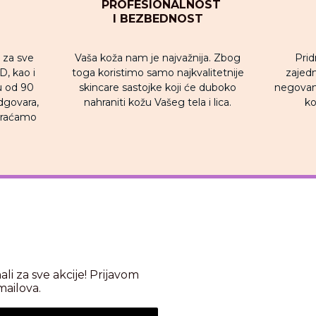
PROFESIONALNOST
I BEZBEDNOST
Vaša koža nam je najvažnija. Zbog
Prid
u za sve
toga koristimo samo najkvalitetnije
zajedni
, kao i
skincare sastojke koji će duboko
negovan
u od 90
nahraniti kožu Vašeg tela i lica.
ko
dgovara,
 vraćamo
nali za sve akcije! Prijavom
mailova.