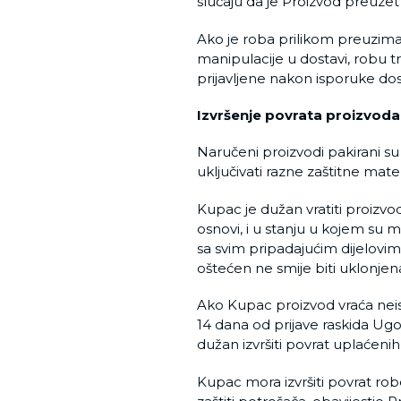
slučaju da je Proizvod preuzet 
Ako je roba prilikom preuzima
manipulacije u dostavi, robu t
prijavljene nakon isporuke dos
Izvršenje povrata proizvoda
Naručeni proizvodi pakirani s
uključivati razne zaštitne materi
Kupac je dužan vratiti proizvo
osnovi, i u stanju u kojem su m
sa svim pripadajućim dijelovim
oštećen ne smije biti uklonjena
Ako Kupac proizvod vraća neisp
14 dana od prijave raskida Ugo
dužan izvršiti povrat uplaćenih
Kupac mora izvršiti povrat ro