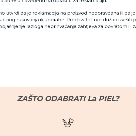
na adresu navedenu na obrascu za reklamaciju.
o utvrdi da je reklamacija na proizvod neopravdana ili da j
nog rukovanja ili uporabe, Prodavatelj nije dužan izvršiti po
objašnjenje razloga neprihvaćanja zahtjeva za povratom ili
ZAŠTO ODABRATI La PIEL?