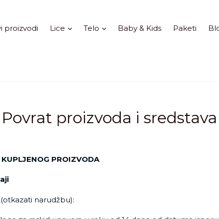
Proširi
Proširi
i proizvodi
Lice
Telo
Baby & Kids
Paketi
Bl
Povrat proizvoda i sredstava
T KUPLJENOG PROIZVODA
aji
(otkazati narudžbu):