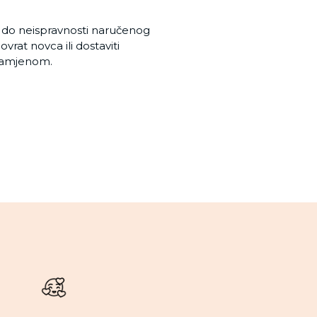
e do neispravnosti naručenog
vrat novca ili dostaviti
 zamjenom.