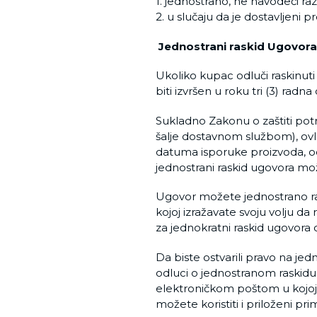
1. jednostrano, ne navodeći r
2. u slučaju da je dostavljeni 
Jednostrani raskid Ugovor
Ukoliko kupac odluči raskinuti
biti izvršen u roku tri (3) radn
Sukladno Zakonu o zaštiti pot
šalje dostavnom službom), ovl
datuma isporuke proizvoda, od
jednostrani raskid ugovora mo
Ugovor možete jednostrano ras
kojoj izražavate svoju volju 
za jednokratni raskid ugovora 
Da biste ostvarili pravo na jed
odluci o jednostranom raskidu
elektroničkom poštom u kojoj ć
možete koristiti i priloženi pr