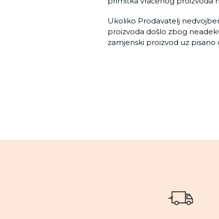
primitka vraćenog proizvoda 
Ukoliko Prodavatelj nedvojben
proizvoda došlo zbog neadekvat
zamjenski proizvod uz pisano 