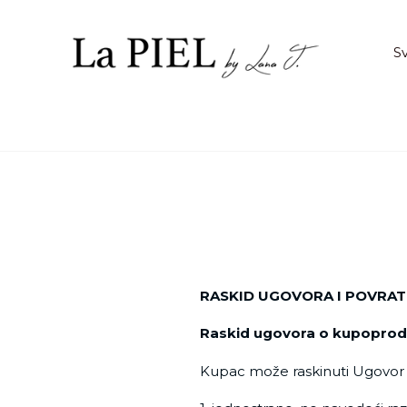
Preskoči
na
sadržaj.
Sv
RASKID UGOVORA I POVRA
Raskid ugovora o kupoprod
Kupac može raskinuti Ugovor 