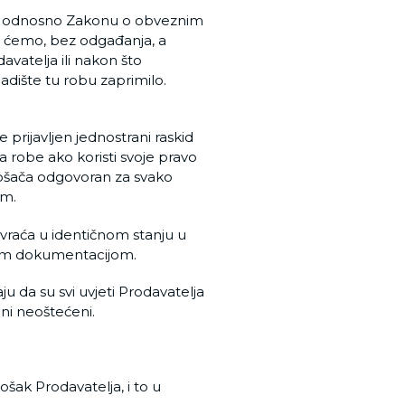
ča odnosno Zakonu o obveznim
it ćemo, bez odgađanja, a
vatelja ili nakon što
adište tu robu zaprimilo.
prijavljen jednostrani raskid
 robe ako koristi svoje pravo
trošača odgovoran za svako
om.
 vraća u identičnom stanju u
ućom dokumentacijom.
u da su svi uvjeti Prodavatelja
eni neoštećeni.
ošak Prodavatelja, i to u