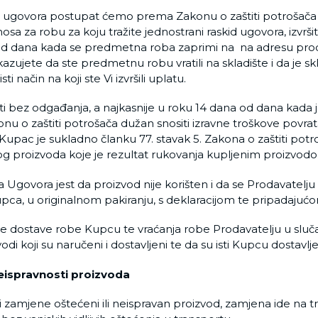
da ugovora postupat ćemo prema Zakonu o zaštiti potroša
sa za robu za koju tražite jednostrani raskid ugovora, izvrš
 od dana kada se predmetna roba zaprimi na na adresu proda
jete da ste predmetnu robu vratili na skladište i da je skl
ti način na koji ste Vi izvršili uplatu.
i bez odgađanja, a najkasnije u roku 14 dana od dana kada je 
 o zaštiti potrošača dužan snositi izravne troškove povrata
 Kupac je sukladno članku 77. stavak 5. Zakona o zaštiti po
og proizvoda koje je rezultat rukovanja kupljenim proizvod
 Ugovora jest da proizvod nije korišten i da se Prodavatelju
upca, u originalnom pakiranju, s deklaracijom te pripadaj
e dostave robe Kupcu te vraćanja robe Prodavatelju u slučaj
odi koji su naručeni i dostavljeni te da su isti Kupcu dostavlj
ispravnosti proizvoda
ili zamjene oštećeni ili neispravan proizvod, zamjena ide na tr