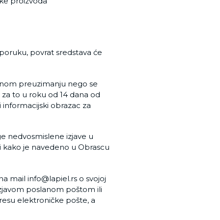
uke proizvoda
sporuku, povrat sredstava će
sobnom preuzimanju nego se
 za to u roku od 14 dana od
informacijski obrazac za
ge nedvosmislene izjave u
bi kako je navedeno u Obrascu
 na mail
info@lapiel.rs
o svojoj
izjavom poslanom poštom ili
dresu elektroničke pošte, a