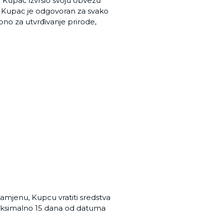
je Kupac izvršio svoju obvezu
u. Kupac je odgovoran za svako
bno za utvrđivanje prirode,
zamjenu, Kupcu vratiti sredstva
maksimalno 15 dana od datuma