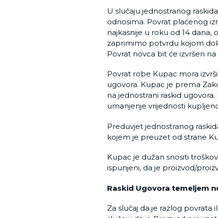
U slučaju jednostranog raski
odnosima. Povrat plaćenog izno
najkasnije u roku od 14 dana,
zaprimimo potvrdu kojom dokazu
Povrat novca bit će izvršen na is
Povrat robe Kupac mora izvršit
ugovora. Kupac je prema Zakonu
na jednostrani raskid ugovora.
umanjenje vrijednosti kupljen
Preduvjet jednostranog raskida
kojem je preuzet od strane K
Kupac je dužan snositi troškov
ispunjeni, da je proizvod/proizv
Raskid Ugovora temeljem ne
Za slučaj da je razlog povrata 