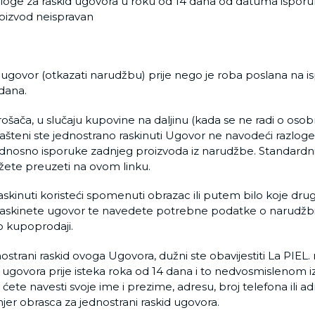
azloge za raskid ugovora u roku od 14 dana od datuma ispor
proizvod neispravan
a
 ugovor (otkazati narudžbu) prije nego je roba poslana na i
a dana.
rošača, u slučaju kupovine na daljinu (kada se ne radi o o
ašteni ste jednostrano raskinuti Ugovor ne navodeći razloge
nosno isporuke zadnjeg proizvoda iz narudžbe. Standardni 
žete preuzeti na
ovom linku.
kinuti koristeći spomenuti obrazac ili putem bilo koje dru
da raskinete ugovor te navedete potrebne podatke o narudž
o kupoprodaji.
nostrani raskid ovoga Ugovora, dužni ste obavijestiti La PIEL.
 ugovora prije isteka roka od 14 dana i to nedvosmislenom 
ete navesti svoje ime i prezime, adresu, broj telefona ili a
imjer obrasca za jednostrani raskid ugovora.