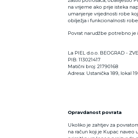
zaštiti potrošača, obavijestio 
na vrijeme ako prije isteka na
umanjenje vrijednosti robe koj
obilježja i funkcionalnosti rob
Povrat narudžbe potrebno je iz
La PIEL d.o.o. BEOGRAD - Z
PIB: 113021417
Matični broj: 21790168
Adresa: Ustanička 189, lokal 19
Opravdanost povrata
Ukoliko je zahtjev za povratom
na račun koji je Kupac naveo 