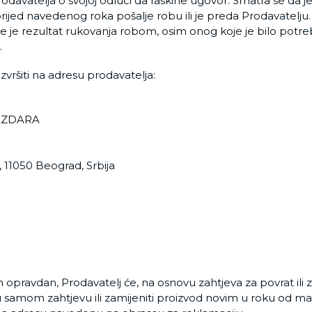
Prodavatelja o svojoj odluci da raskine ugovor. Smatra se da 
prijed navedenog roka pošalje robu ili je preda Prodavatelj
e je rezultat rukovanja robom, osim onog koje je bilo potre
e.
vršiti na adresu prodavatelja:
VEZDARA
, 11050 Beograd, Srbija
 opravdan, Prodavatelj će, na osnovu zahtjeva za povrat ili 
u samom zahtjevu ili zamijeniti proizvod novim u roku od 