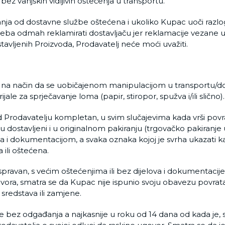
bez vanjskih vidljivih oštećenja u transportu.
nja od dostavne službe oštećena i ukoliko Kupac uoči razlog
reba odmah reklamirati dostavljaču jer reklamacije vezane u
tavljenih Proizvoda, Prodavatelj neće moći uvažiti.
u na način da se uobičajenom manipulacijom u transportu/d
jale za sprječavanje loma (papir, stiropor, spužva i/ili slično).
d Prodavatelju kompletan, u svim slučajevima kada vrši povr
u dostavljeni i u originalnom pakiranju (trgovačko pakiranje 
a i dokumentacijom, a svaka oznaka kojoj je svrha ukazati kak
 ili oštećena.
ravan, s većim oštećenjima ili bez dijelova i dokumentacije i
vora, smatra se da Kupac nije ispunio svoju obavezu povrata
 sredstava ili zamjene.
be bez odgađanja a najkasnije u roku od 14 dana od kada je,