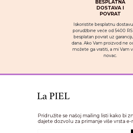
BESPLATNA
DOSTAVA I
POVRAT
Iskoristite besplatnu dostav
porudžbine veće od 5400 RSD
besplatan povrat uz garancij
dana. Ako Vam proizvod ne o
možete ga vratiti, a mi Vam
novac.
Pridružite se našoj mailing listi kako bi z
dajete dozvolu za primanje više vrsta e-