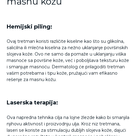
masnu kožu
Hemijski piling:
Ovaj tretman koristi različite kiseline kao što su glikolna,
salicilna ili mlečna kiselina za nežno uklanjanje površinskih
slojeva kože. Ovo ne samo da pomaže u uklanjanju viška
masnoće sa površine kože, već i poboljšava teksturu kože
i smanjuje masnoću. Dermatolog će prilagoditi tretman
vašim potrebama i tipu kože, pružajući vam efikasno
rešenje za masnu kožu.
Laserska terapija:
Ova napredna tehnika cilja na lojne žlezde kako bi smanjila
njihovu aktivnost i proizvodnju ulja. Kroz niz tretmana,
laseri se koriste za stimulaciju dubljih slojeva kože, dajući