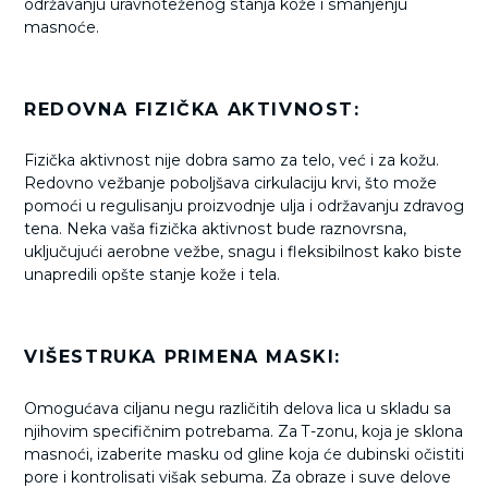
održavanju uravnoteženog stanja kože i smanjenju
masnoće.
REDOVNA FIZIČKA AKTIVNOST:
Fizička aktivnost nije dobra samo za telo, već i za kožu.
Redovno vežbanje poboljšava cirkulaciju krvi, što može
pomoći u regulisanju proizvodnje ulja i održavanju zdravog
tena. Neka vaša fizička aktivnost bude raznovrsna,
uključujući aerobne vežbe, snagu i fleksibilnost kako biste
unapredili opšte stanje kože i tela.
VIŠESTRUKA PRIMENA MASKI:
Omogućava ciljanu negu različitih delova lica u skladu sa
njihovim specifičnim potrebama. Za T-zonu, koja je sklona
masnoći, izaberite masku od gline koja će dubinski očistiti
pore i kontrolisati višak sebuma. Za obraze i suve delove