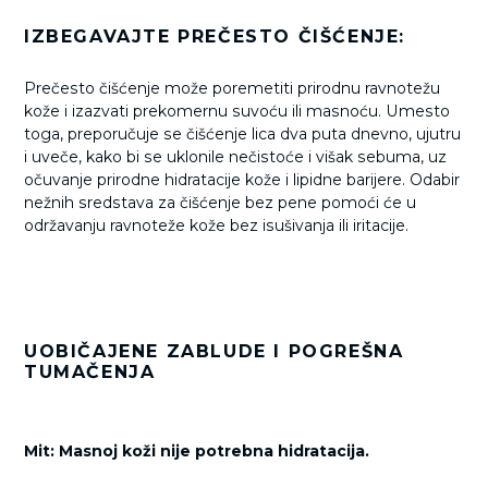
IZBEGAVAJTE PREČESTO ČIŠĆENJE:
Prečesto čišćenje može poremetiti prirodnu ravnotežu
kože i izazvati prekomernu suvoću ili masnoću. Umesto
toga, preporučuje se čišćenje lica dva puta dnevno, ujutru
i uveče, kako bi se uklonile nečistoće i višak sebuma, uz
očuvanje prirodne hidratacije kože i lipidne barijere. Odabir
nežnih sredstava za čišćenje bez pene pomoći će u
održavanju ravnoteže kože bez isušivanja ili iritacije.
UOBIČAJENE ZABLUDE I POGREŠNA
TUMAČENJA
Mit: Masnoj koži nije potrebna hidratacija.