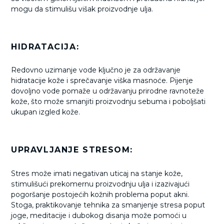
mogu da stimulišu višak proizvodnje ulja.
HIDRATACIJA:
Redovno uzimanje vode ključno je za održavanje
hidratacije kože i sprečavanje viška masnoće. Pijenje
dovoljno vode pomaže u održavanju prirodne ravnoteže
kože, što može smanjiti proizvodnju sebuma i poboljšati
ukupan izgled kože.
UPRAVLJANJE STRESOM:
Stres može imati negativan uticaj na stanje kože,
stimulišući prekomernu proizvodnju ulja i izazivajući
pogoršanje postojećih kožnih problema poput akni.
Stoga, praktikovanje tehnika za smanjenje stresa poput
joge, meditacije i dubokog disanja može pomoći u