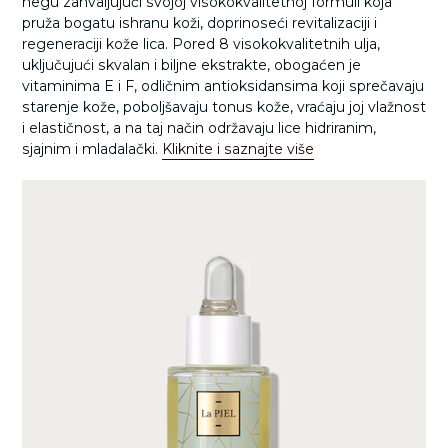
negu zahvaljujući svojoj visokokvalitetnoj formuli koja
pruža bogatu ishranu koži, doprinoseći revitalizaciji i
regeneraciji kože lica. Pored 8 visokokvalitetnih ulja,
uključujući skvalan i biljne ekstrakte, obogaćen je
vitaminima E i F, odličnim antioksidansima koji sprečavaju
starenje kože, poboljšavaju tonus kože, vraćaju joj vlažnost
i elastičnost, a na taj način održavaju lice hidriranim,
sjajnim i mladalački.
Kliknite i saznajte više