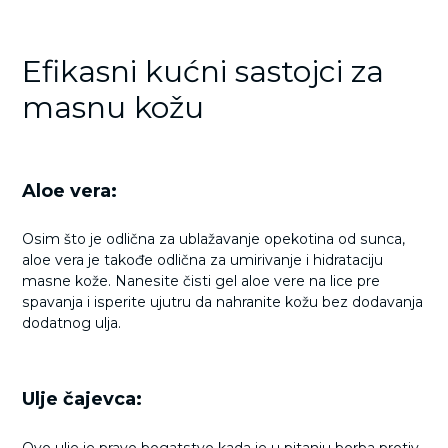
Efikasni kućni sastojci za
masnu kožu
Aloe vera:
Osim što je odlična za ublažavanje opekotina od sunca,
aloe vera je takođe odlična za umirivanje i hidrataciju
masne kože. Nanesite čisti gel aloe vere na lice pre
spavanja i isperite ujutru da nahranite kožu bez dodavanja
dodatnog ulja.
Ulje čajevca:
Ovo ulje je pravo bogatstvo kada je u pitanju borba protiv