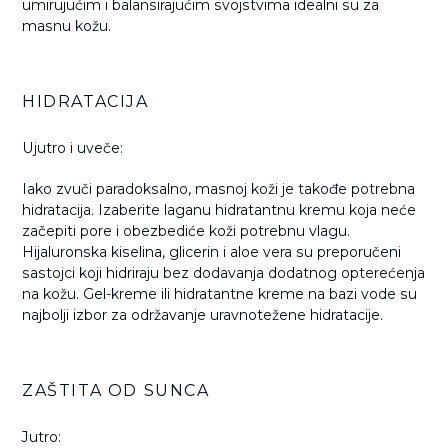
umirujućim i balansirajućim svojstvima idealni su za
masnu kožu.
HIDRATACIJA
Ujutro i uveče:
Iako zvuči paradoksalno, masnoj koži je takođe potrebna
hidratacija. Izaberite laganu hidratantnu kremu koja neće
začepiti pore i obezbediće koži potrebnu vlagu.
Hijaluronska kiselina, glicerin i aloe vera su preporučeni
sastojci koji hidriraju bez dodavanja dodatnog opterećenja
na kožu. Gel-kreme ili hidratantne kreme na bazi vode su
najbolji izbor za održavanje uravnotežene hidratacije.
ZAŠTITA OD SUNCA
Jutro: