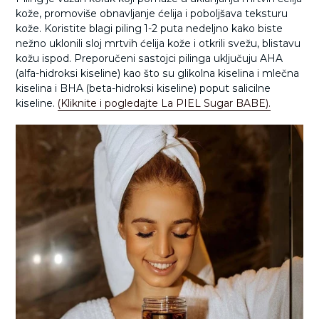
kože, promoviše obnavljanje ćelija i poboljšava teksturu
kože. Koristite blagi piling 1-2 puta nedeljno kako biste
nežno uklonili sloj mrtvih ćelija kože i otkrili svežu, blistavu
kožu ispod. Preporučeni sastojci pilinga uključuju AHA
(alfa-hidroksi kiseline) kao što su glikolna kiselina i mlečna
kiselina i BHA (beta-hidroksi kiseline) poput salicilne
kiseline.
(Kliknite i pogledajte La PIEL Sugar BABE).