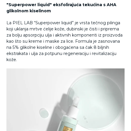
"Superpower liquid" eksfolirajuća tekućina s AHA
glikolnom kiselinom
La PIEL LAB “Superpower liquid” je vrsta tečnog pilinga
koji uklanja mrtve ćelije kože, dubinski je čisti i priprema
za bolju apsorpciju ulja i aktivnih komponenti iz proizvoda
kao što su kreme i maske za lice. Formula je zasnovana
na 5% glikolne kiseline i obogaćena sa čak 8 biljnih
ekstrakata i ulja za potpunu regeneraciju i revitalizaciju
kože.