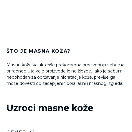
ŠTO JE MASNA KOŽA?
Masnu kožu karakteriše prekomerna proizvodnja sebuma,
prirodnog ulja koje proizvode lojne žlezde. Iako je sebum
neophodan za održavanje hidratacije kože, previše ga
može dovesti do začepljenih pora, akni i masnog izgleda.
Uzroci masne kože