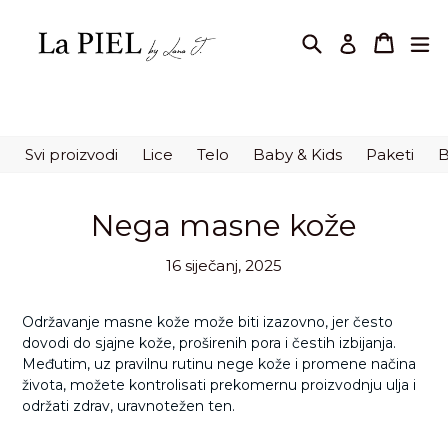
Preskoči
na
Pretraži
korpa
korpa
pr
Prijavi se
sadržaj.
Svi proizvodi
Lice
Telo
Baby & Kids
Paketi
B
Nega masne kože
16 siječanj, 2025
Održavanje masne kože može biti izazovno, jer često
dovodi do sjajne kože, proširenih pora i čestih izbijanja.
Međutim, uz pravilnu rutinu nege kože i promene načina
života, možete kontrolisati prekomernu proizvodnju ulja i
održati zdrav, uravnotežen ten.