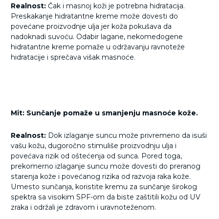
Realnost:
Čak i masnoj koži je potrebna hidratacija.
Preskakanje hidratantne kreme može dovesti do
povećane proizvodnje ulja jer koža pokušava da
nadoknadi suvoću. Odabir lagane, nekomedogene
hidratantne kreme pomaže u održavanju ravnoteže
hidratacije i sprečava višak masnoće.
Mit: Sunčanje pomaže u smanjenju masnoće kože.
Realnost:
Dok izlaganje suncu može privremeno da isuši
vašu kožu, dugoročno stimuliše proizvodnju ulja i
povećava rizik od oštećenja od sunca. Pored toga,
prekomerno izlaganje suncu može dovesti do preranog
starenja kože i povećanog rizika od razvoja raka kože.
Umesto sunčanja, koristite kremu za sunčanje širokog
spektra sa visokim SPF-om da biste zaštitili kožu od UV
zraka i održali je zdravom i uravnoteženom.