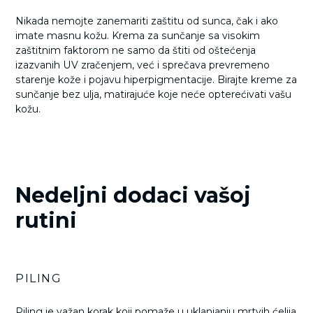
Nikada nemojte zanemariti zaštitu od sunca, čak i ako
imate masnu kožu. Krema za sunčanje sa visokim
zaštitnim faktorom ne samo da štiti od oštećenja
izazvanih UV zračenjem, već i sprečava prevremeno
starenje kože i pojavu hiperpigmentacije. Birajte kreme za
sunčanje bez ulja, matirajuće koje neće opterećivati vašu
kožu.
Nedeljni dodaci vašoj
rutini
PILING
Piling je važan korak koji pomaže u uklanjanju mrtvih ćelija