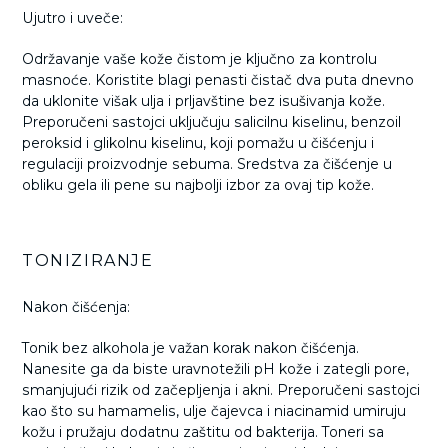
Ujutro i uveče:
Održavanje vaše kože čistom je ključno za kontrolu
masnoće. Koristite blagi penasti čistač dva puta dnevno
da uklonite višak ulja i prljavštine bez isušivanja kože.
Preporučeni sastojci uključuju salicilnu kiselinu, benzoil
peroksid i glikolnu kiselinu, koji pomažu u čišćenju i
regulaciji proizvodnje sebuma. Sredstva za čišćenje u
obliku gela ili pene su najbolji izbor za ovaj tip kože.
TONIZIRANJE
Nakon čišćenja:
Tonik bez alkohola je važan korak nakon čišćenja.
Nanesite ga da biste uravnotežili pH kože i zategli pore,
smanjujući rizik od začepljenja i akni. Preporučeni sastojci
kao što su hamamelis, ulje čajevca i niacinamid umiruju
kožu i pružaju dodatnu zaštitu od bakterija. Toneri sa