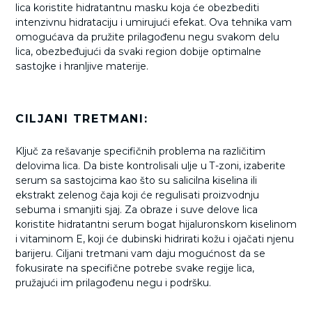
lica koristite hidratantnu masku koja će obezbediti
intenzivnu hidrataciju i umirujući efekat. Ova tehnika vam
omogućava da pružite prilagođenu negu svakom delu
lica, obezbeđujući da svaki region dobije optimalne
sastojke i hranljive materije.
CILJANI TRETMANI:
Ključ za rešavanje specifičnih problema na različitim
delovima lica. Da biste kontrolisali ulje u T-zoni, izaberite
serum sa sastojcima kao što su salicilna kiselina ili
ekstrakt zelenog čaja koji će regulisati proizvodnju
sebuma i smanjiti sjaj. Za obraze i suve delove lica
koristite hidratantni serum bogat hijaluronskom kiselinom
i vitaminom E, koji će dubinski hidrirati kožu i ojačati njenu
barijeru. Ciljani tretmani vam daju mogućnost da se
fokusirate na specifične potrebe svake regije lica,
pružajući im prilagođenu negu i podršku.