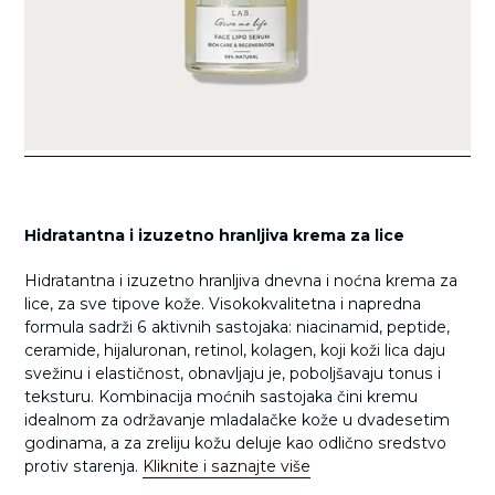
Hidratantna i izuzetno hranljiva krema za lice
Hidratantna i izuzetno hranljiva dnevna i noćna krema za
lice, za sve tipove kože. Visokokvalitetna i napredna
formula sadrži 6 aktivnih sastojaka: niacinamid, peptide,
ceramide, hijaluronan, retinol, kolagen, koji koži lica daju
svežinu i elastičnost, obnavljaju je, poboljšavaju tonus i
teksturu. Kombinacija moćnih sastojaka čini kremu
idealnom za održavanje mladalačke kože u dvadesetim
godinama, a za zreliju kožu deluje kao odlično sredstvo
protiv starenja.
Kliknite i saznajte više