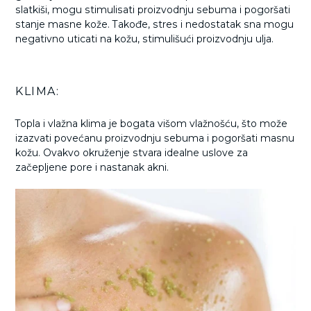
slatkiši, mogu stimulisati proizvodnju sebuma i pogoršati
stanje masne kože. Takođe, stres i nedostatak sna mogu
negativno uticati na kožu, stimulišući proizvodnju ulja.
KLIMA:
Topla i vlažna klima je bogata višom vlažnošću, što može
izazvati povećanu proizvodnju sebuma i pogoršati masnu
kožu. Ovakvo okruženje stvara idealne uslove za
začepljene pore i nastanak akni.