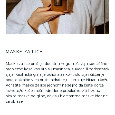
MASKE ZA LICE
Maske za lice pružaju dodatnu negu i rešavaju specifične
probleme kože kao što su masnoća, suvoća ili nedostatak
sjaja. Kaolinska glina je odlična za kontrolu ulja i čišćenje
pora, dok aloe vera pruža hidrataciju i umiruje iritiranu kožu.
Koristite maske za lice jednom nedeljno da biste održali
ravnotežu kože i rešili određene probleme. Za T-zonu
birajte maske od gline, dok su hidratantne maske idealne
za obraze.