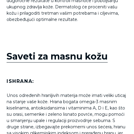
dugoročne rezultate u kontroli masnoće i poboljšanju
ukupnog zdravlja kože. Dermatolog će proceniti vašu
kožu i prilagoditi tretman vašim potrebama i ciljevima,
obezbeđujući optimalne rezultate.
Saveti za masnu kožu
ISHRANA:
Unos određenih hranljivih materija može imati veliki uticaj
na stanje vaše kože. Hrana bogata omega-3 masnim
kiselinama, antioksidansima i vitaminima A, D i E, kao što
su orasi, semenke i zeleno lisnato povrće, mogu pomoći
u smanjenju upale i regulaciji proizvodnje sebuma. S
druge strane, izbegavajte prekomerni unos šećera, hranu
sa visokim glikemijskim indeksom i prerađenu hranu, jer