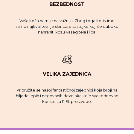
BEZBEDNOST
Vaša koža nam je najvažnija. Zbog toga koristimo
samo najkvalitetnije skincare sastojke koji će duboko
nahraniti kožu Vašeg tela i lica.
VELIKA ZAJEDNICA
Pridružite se našoj fantastičnoj zajednici koja broji na
hiljade lepih i negovanih devojaka koje svakodnevno
koriste La PIEL proizvode.