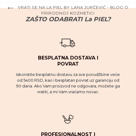
VRATI SE NA LA PIEL BY LANA JURČEVIĆ - BLOG O
PRIRODNOJ KOZMETICI
ZAŠTO ODABRATI La PIEL?
BESPLATNA DOSTAVA I
POVRAT
Iskoristite besplatnu dostavu za sve porudžbine veće
od 5400 RSD, kao i besplatan povrat uz garanciju od
90 dana. Ako Vam proizvod ne odgovara, možete ga
vratiti, a mi Vam vraćamo novac.
PROFESIONALNOST I