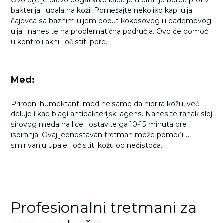
bakterija i upala na koži. Pomešajte nekoliko kapi ulja
čajevca sa baznim uljem poput kokosovog ili bademovog
ulja i nanesite na problematična područja. Ovo će pomoći
u kontroli akni i očistiti pore.
Med:
Prirodni humektant, med ne samo da hidrira kožu, već
deluje i kao blagi antibakterijski agens. Nanesite tanak sloj
sirovog meda na lice i ostavite ga 10-15 minuta pre
ispiranja. Ovaj jednostavan tretman može pomoći u
smirivanju upale i očistiti kožu od nečistoća.
Profesionalni tretmani za