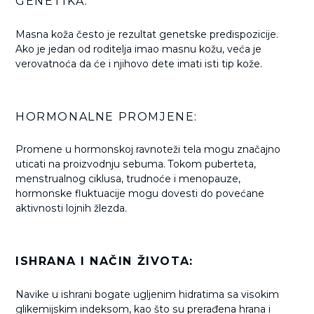
GENETIKA:
Masna koža često je rezultat genetske predispozicije.
Ako je jedan od roditelja imao masnu kožu, veća je
verovatnoća da će i njihovo dete imati isti tip kože.
HORMONALNE PROMJENE:
Promene u hormonskoj ravnoteži tela mogu značajno
uticati na proizvodnju sebuma. Tokom puberteta,
menstrualnog ciklusa, trudnoće i menopauze,
hormonske fluktuacije mogu dovesti do povećane
aktivnosti lojnih žlezda.
ISHRANA I NAČIN ŽIVOTA:
Navike u ishrani bogate ugljenim hidratima sa visokim
glikemijskim indeksom, kao što su prerađena hrana i