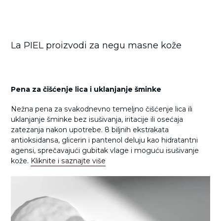
La PIEL proizvodi za negu masne kože
Pena za čišćenje lica i uklanjanje šminke
Nežna pena za svakodnevno temeljno čišćenje lica ili
uklanjanje šminke bez isušivanja, iritacije ili osećaja
zatezanja nakon upotrebe. 8 biljnih ekstrakata
antioksidansa, glicerin i pantenol deluju kao hidratantni
agensi, sprečavajući gubitak vlage i moguću isušivanje
kože.
Kliknite i saznajte više