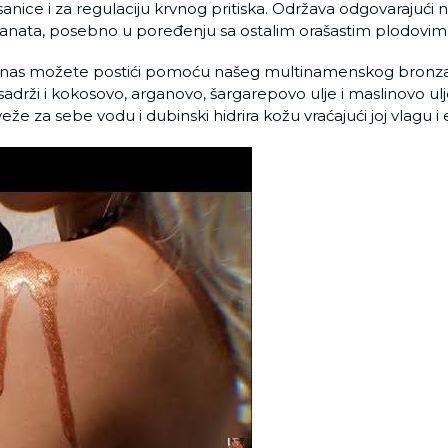
sanice i za regulaciju krvnog pritiska. Održava odgovarajući
idanata, posebno u poređenju sa ostalim orašastim plodovim
danas možete postići pomoću našeg multinamenskog bron
adrži i kokosovo, arganovo, šargarepovo ulje i maslinovo ulj
e za sebe vodu i dubinski hidrira kožu vraćajući joj vlagu i 