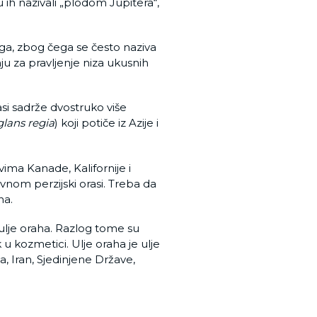
 ih nazivali „plodom Jupitera“,
zga, zbog čega se često naziva
ju za pravljenje niza ukusnih
asi sadrže dvostruko više
glans regia
) koji potiče iz Azije i
ima Kanade, Kalifornije i
avnom perzijski orasi. Treba da
na.
 ulje oraha. Razlog tome su
 u kozmetici. Ulje oraha je ulje
a, Iran, Sjedinjene Države,