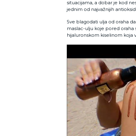
situacijama, a dobar je kod ne
jednim od najvažnijih antioks
Sve blagodati ulja od oraha 
maslac-ulju koje pored oraha s
hijaluronskom kiselinom koja vež