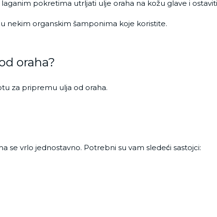
laganim pokretima utrljati ulje oraha na kožu glave i ostavi
ožu nekim organskim šamponima koje koristite.
 od oraha?
u za pripremu ulja od oraha.
 se vrlo jednostavno. Potrebni su vam sledeći sastojci: