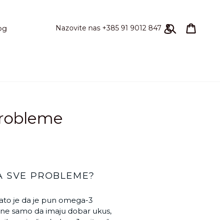
Pretraži
korpa
korpa
Prijavi se
Nazovite nas +385 91 9012 847
og
 probleme
A SVE PROBLEME?
nato je da je pun omega-3
si ne samo da imaju dobar ukus,