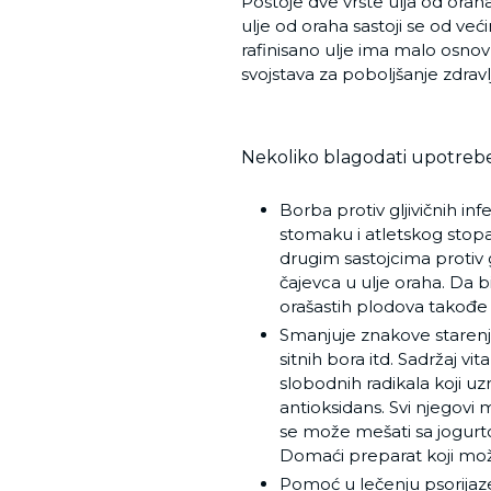
Postoje dve vrste ulja od ora
ulje od oraha sastoji se od već
rafinisano ulje ima malo osnovni
svojstava za poboljšanje zdravlj
Nekoliko blagodati upotrebe
Borba protiv gljivičnih inf
stomaku i atletskog stop
drugim sastojcima protiv g
čajevca u ulje oraha. Da b
orašastih plodova takođe
Smanjuje znakove starenja 
sitnih bora itd. Sadržaj v
slobodnih radikala koji uz
antioksidans. Svi njegovi m
se može mešati sa jogurt
Domaći preparat koji mož
Pomoć u lečenju psorijaze