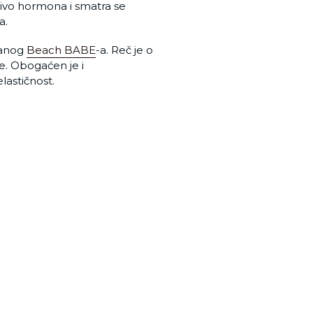
 nivo hormona i smatra se
a.
zanog
Beach BABE
-a. Reč je o
e. Obogaćen je i
elastičnost.