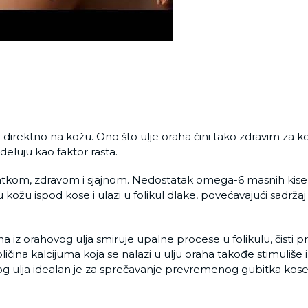
direktno na kožu. Ono što ulje oraha čini tako zdravim za ko
eluju kao faktor rasta.
atkom, zdravom i sjajnom. Nedostatak omega-6 masnih kisel
kožu ispod kose i ulazi u folikul dlake, povećavajući sadržaj
na iz orahovog ulja smiruje upalne procese u folikulu, čisti p
ičina kalcijuma koja se nalazi u ulju oraha takođe stimuliše 
v ovog ulja idealan je za sprečavanje prevremenog gubitka kos