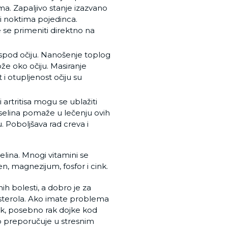
ma. Zapaljivo stanje izazvano
li noktima pojedinca.
e primeniti direktno na
ispod očiju. Nanošenje toplog
ože oko očiju. Masiranje
t i otupljenost očiju su
artritisa mogu se ublažiti
selina pomaže u lečenju ovih
 Poboljšava rad creva i
elina. Mnogi vitamini se
n, magnezijum, fosfor i cink.
h bolesti, a dobro je za
holesterola. Ako imate problema
ak, posebno rak dojke kod
o preporučuje u stresnim