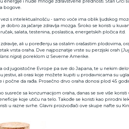
 energije i nude mnoge zdravstvene prednosti. Stari Grci su
za bogove.
vezi s intelektualnošću - samo voće ima oblik ljudskog mo
je dobro za jačanje zdravlja mozga. Široko se koristi u kuvan
ručak, salata, testenina, poslastica, energetskih pločica itd.
a zdravlje, ali u poređenju sa ostalim orašastim plodovima, or
tak vrsta oraha. Dve najpoznatije vrste su perzijski orah (
Ju
lans nigra
) poreklom iz Severne Amerike.
ma od jugoistočne Evrope pa sve do Japana, te u nekim delov
u jestivi, ali orasi koje možete kupiti u prodavnicama su ugl
te i počne da rađa. Prosečno drvo oraha donosi plod 45 godi
o susreće sa konzumacijom oraha, danas se sve više koristi
ficije koje utiču na telo. Takođe se koristi kao prirodni lek
oristi u razne svrhe. Glavni proizvođači ove skupe nafte su Kin