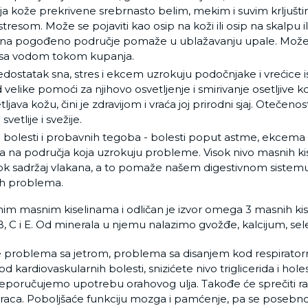
nja kože prekrivene srebrnasto belim, mekim i suvim krljušti
tresom. Može se pojaviti kao osip na koži ili osip na skalpu i
 na pogođeno područje pomaže u ublažavanju upale. Može s
i sa vodom tokom kupanja.
ostatak sna, stres i ekcem uzrokuju podočnjake i vrećice 
 velike pomoći za njihovo osvetljenje i smirivanje osetljive k
ava kožu, čini je zdravijom i vraća joj prirodni sjaj. Otečenos
etlije i svežije.
olesti i probavnih tegoba - bolesti poput astme, ekcema i 
 na područja koja uzrokuju probleme. Visok nivo masnih ki
ok sadržaj vlakana, a to pomaže našem digestivnom sistemu.
ih problema.
nim masnim kiselinama i odličan je izvor omega 3 masnih kis
B, C i E. Od minerala u njemu nalazimo gvožđe, kalcijum, sele
e problema sa jetrom, problema sa disanjem kod respiratorni
ik od kardiovaskularnih bolesti, snizićete nivo triglicerida i 
reporučujemo upotrebu orahovog ulja. Takođe će sprečiti r
raca. Poboljšaće funkciju mozga i pamćenje, pa se posebn