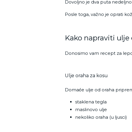
Dovoljno je dva puta nedeljno 
Posle toga, važno je oprati k
Kako napraviti ulje
Donosimo vam recept za lepot
Ulje oraha za kosu
Domaće ulje od oraha priprema
staklena tegla
maslinovo ulje
nekoliko oraha (u ljusci)