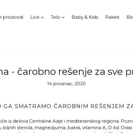
Proširi
Proširi
i proizvodi
Lice
Telo
Baby & Kids
Paketi
Bl
ha - čarobno rešenje za sve
14 prosinac, 2020
TO GA SMATRAMO ČAROBNIM REŠENJEM Z
tiče iz delova Centralne Azije i mediteranskog regiona. Poz
, biljnih sterola, magnezijuma, bakra, vitamina A, D itd. Ora