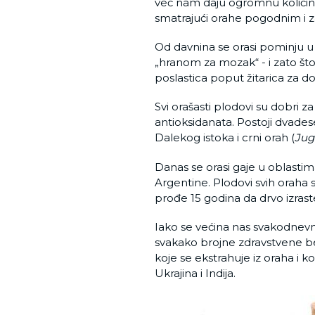
već nam daju ogromnu količinu
smatrajući orahe pogodnim i 
Od davnina se orasi pominju u 
„hranom za mozak“ - i zato što 
poslastica poput žitarica za do
Svi orašasti plodovi su dobri z
antioksidanata. Postoji dvadese
Dalekog istoka i crni orah (
Jug
Danas se orasi gaje u oblasti
Argentine. Plodovi svih oraha s
prođe 15 godina da drvo izras
Iako se većina nas svakodnevn
svakako brojne zdravstvene bene
koje se ekstrahuje iz oraha i k
Ukrajina i Indija.