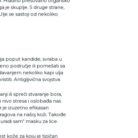
ano. Hladno presovano organsko
oga je skuplje. S druge strane,
Ulje se sastoji od nekoliko
kcija poput kandide, svraba u
eno područje ili pomešati sa
dodavanjem nekoliko kapi ulja
titi. Antigljivična svojstva
i ili spreči stvaranje bora,
 nivo stresa i oslobađa nas
r je izuzetno efikasan
i tragova na našoj koži. Takođe
radi sam“ masku za lice.
st kože za koju je tipičan