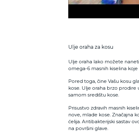
Ulje oraha za kosu
Ulje oraha lako možete naneti 
omega-6 masnih kiselina koje d
Pored toga, čine Vašu kosu gl
kose. Ulje oraha brzo prodire u 
samom središtu kose.
Prisustvo zdravih masnih kiseli
nove, mlade kose. Značajna kol
ćelija. Antibakterijski sasta
na površini glave.