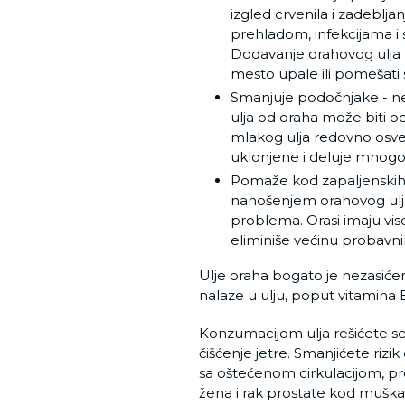
izgled crvenila i zadeblja
prehladom, infekcijama i s
Dodavanje orahovog ulja
mesto upale ili pomešat
Smanjuje podočnjake - ned
ulja od oraha može biti od
mlakog ulja redovno osvetlj
uklonjene i deluje mnogo sv
Pomaže kod zapaljenskih b
nanošenjem orahovog ulja
problema. Orasi imaju vis
eliminiše većinu probavn
Ulje oraha bogato je nezasiće
nalaze u ulju, poput vitamina 
Konzumacijom ulja rešićete s
čišćenje jetre. Smanjićete riz
sa oštećenom cirkulacijom, p
žena i rak prostate kod muška