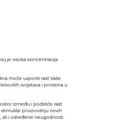
su je visoka koncentracija
ina može usporiti rast Vaše
 lekovitih svojstava i proteina u
rostor između i podstiče rast
i stimuliše proizvodnju novih
e, ali i određene neugodnosti