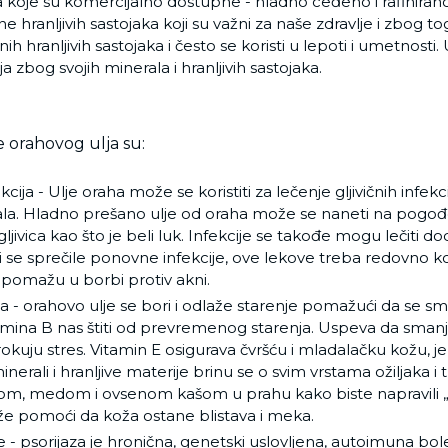
ha koje su komercijalno dostupne - hladno ceđeno i rafinir
ine hranljivih sastojaka koji su važni za naše zdravlje i zbog t
h hranljivih sastojaka i često se koristi u lepoti i umetnosti. 
a zbog svojih minerala i hranljivih sastojaka.
 orahovog ulja su:
ekcija - Ulje oraha može se koristiti za lečenje gljivičnih infe
ala. Hladno prešano ulje od oraha može se naneti na pogođ
ljivica kao što je beli luk. Infekcije se takođe mogu lečiti 
i se sprečile ponovne infekcije, ove lekove treba redovno koris
 pomažu u borbi protiv akni.
- orahovo ulje se bori i odlaže starenje pomažući da se smanj
itamina B nas štiti od prevremenog starenja. Uspeva da smanji
rokuju stres. Vitamin E osigurava čvršću i mladalačku kožu, je
inerali i hranljive materije brinu se o svim vrstama ožiljaka 
om, medom i ovsenom kašom u prahu kako biste napravili „u
e pomoći da koža ostane blistava i meka.
 - psorijaza je hronična, genetski uslovljena, autoimuna bole