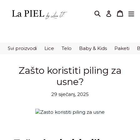
Preskoči
na
Pretraži
korpa
korpa
pr
Prijavi se
sadržaj.
Svi proizvodi
Lice
Telo
Baby & Kids
Paketi
B
Zašto koristiti piling za
usne?
29 siječanj, 2025