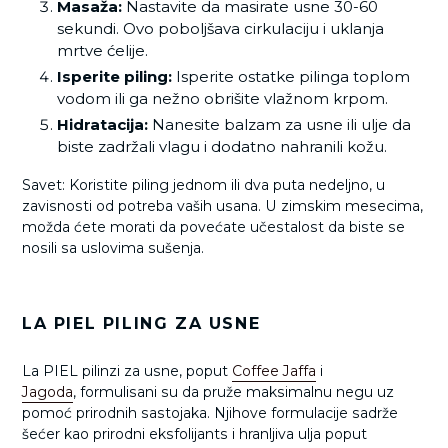
Masaža:
Nastavite da masirate usne 30-60
sekundi. Ovo poboljšava cirkulaciju i uklanja
mrtve ćelije.
Isperite piling:
Isperite ostatke pilinga toplom
vodom ili ga nežno obrišite vlažnom krpom.
Hidratacija:
Nanesite balzam za usne ili ulje da
biste zadržali vlagu i dodatno nahranili kožu.
Savet: Koristite piling jednom ili dva puta nedeljno, u
zavisnosti od potreba vaših usana. U zimskim mesecima,
možda ćete morati da povećate učestalost da biste se
nosili sa uslovima sušenja.
LA PIEL PILING ZA USNE
La PIEL pilinzi za usne, poput
Coffee Jaffa
i
Jagoda
, formulisani su da pruže maksimalnu negu uz
pomoć prirodnih sastojaka. Njihove formulacije sadrže
šećer kao prirodni eksfolijants i hranljiva ulja poput