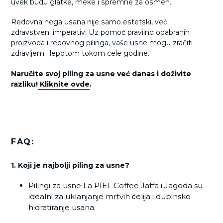
uvek budu glatke, meke i spremne za osmeh.
Redovna nega usana nije samo estetski, već i
zdravstveni imperativ. Uz pomoć pravilno odabranih
proizvoda i redovnog pilinga, vaše usne mogu zračiti
zdravljem i lepotom tokom cele godine.
Naručite svoj piling za usne već danas i doživite
razliku!
Kliknite ovde
.
FAQ:
1. Koji je najbolji piling za usne?
Pilingi za usne La PIEL Coffee Jaffa i Jagoda su
idealni za uklanjanje mrtvih ćelija i dubinsko
hidratiranje usana.