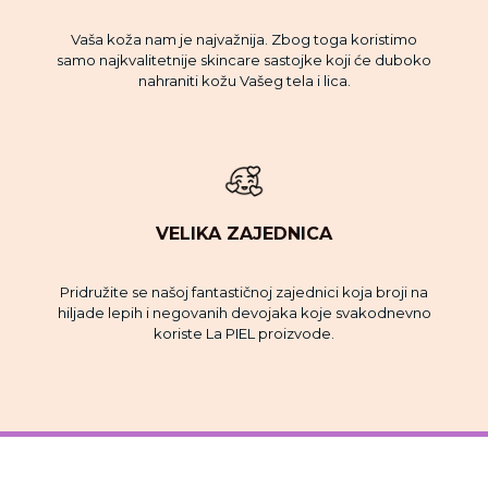
Vaša koža nam je najvažnija. Zbog toga koristimo
samo najkvalitetnije skincare sastojke koji će duboko
nahraniti kožu Vašeg tela i lica.
VELIKA ZAJEDNICA
Pridružite se našoj fantastičnoj zajednici koja broji na
hiljade lepih i negovanih devojaka koje svakodnevno
koriste La PIEL proizvode.