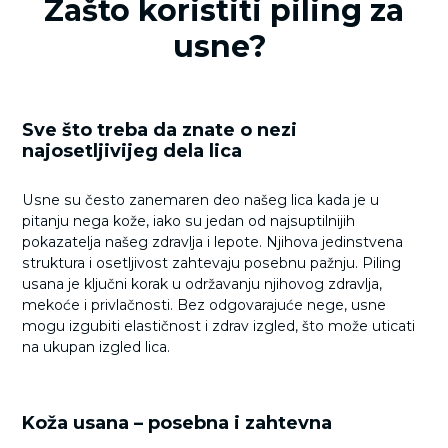
Zašto koristiti piling za
usne?
Sve što treba da znate o nezi
najosetljivijeg dela lica
Usne su često zanemaren deo našeg lica kada je u
pitanju nega kože, iako su jedan od najsuptilnijih
pokazatelja našeg zdravlja i lepote. Njihova jedinstvena
struktura i osetljivost zahtevaju posebnu pažnju. Piling
usana je ključni korak u održavanju njihovog zdravlja,
mekoće i privlačnosti. Bez odgovarajuće nege, usne
mogu izgubiti elastičnost i zdrav izgled, što može uticati
na ukupan izgled lica.
Koža usana – posebna i zahtevna