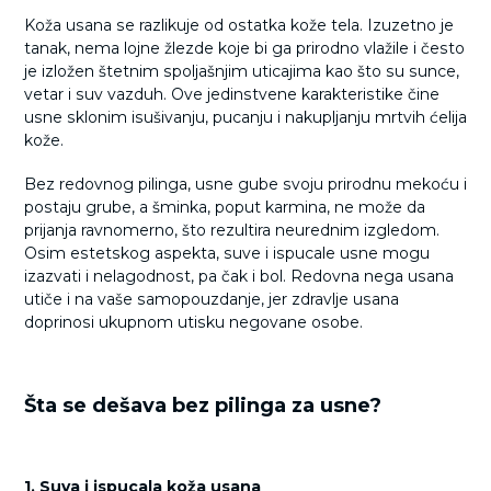
Koža usana se razlikuje od ostatka kože tela. Izuzetno je
tanak, nema lojne žlezde koje bi ga prirodno vlažile i često
je izložen štetnim spoljašnjim uticajima kao što su sunce,
vetar i suv vazduh. Ove jedinstvene karakteristike čine
usne sklonim isušivanju, pucanju i nakupljanju mrtvih ćelija
kože.
Bez redovnog pilinga, usne gube svoju prirodnu mekoću i
postaju grube, a šminka, poput karmina, ne može da
prijanja ravnomerno, što rezultira neurednim izgledom.
Osim estetskog aspekta, suve i ispucale usne mogu
izazvati i nelagodnost, pa čak i bol. Redovna nega usana
utiče i na vaše samopouzdanje, jer zdravlje usana
doprinosi ukupnom utisku negovane osobe.
Šta se dešava bez pilinga za usne?
1. Suva i ispucala koža usana