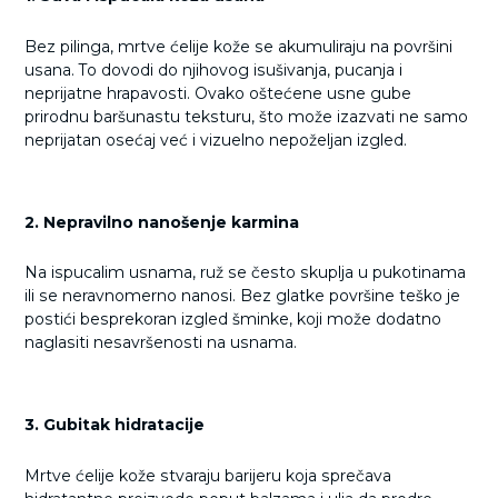
Bez pilinga, mrtve ćelije kože se akumuliraju na površini
usana. To dovodi do njihovog isušivanja, pucanja i
neprijatne hrapavosti. Ovako oštećene usne gube
prirodnu baršunastu teksturu, što može izazvati ne samo
neprijatan osećaj već i vizuelno nepoželjan izgled.
2. Nepravilno nanošenje karmina
Na ispucalim usnama, ruž se često skuplja u pukotinama
ili se neravnomerno nanosi. Bez glatke površine teško je
postići besprekoran izgled šminke, koji može dodatno
naglasiti nesavršenosti na usnama.
3. Gubitak hidratacije
Mrtve ćelije kože stvaraju barijeru koja sprečava