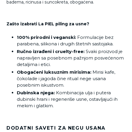
badema, ricinusa i suncokreta, obogaćena.
Zašto izabrati La PIEL piling za usne?
100% prirodni i veganski:
Formulacije bez
parabena, silikona i drugih štetnih sastojaka.
Ručno izrađeni i cruelty-free:
Svaki proizvod je
napravljen sa posebnom pažnjom posvećenom
detaljima i etici.
Obogaćeni luksuznim mirisima:
Mirisi kafe,
čokolade i jagoda čine ritual nege usana
posebnim iskustvom.
Dubinska njega:
Kombinacija ulja i putera
dubinski hrani i regeneriše usne, ostavljajući ih
mekim i glatkim.
DODATNI SAVETI ZA NEGU USANA