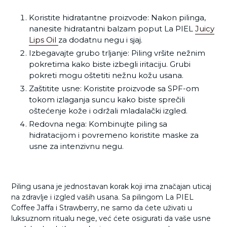
Koristite hidratantne proizvode: Nakon pilinga,
nanesite hidratantni balzam poput La PIEL
Juicy
Lips Oil
za dodatnu negu i sjaj.
Izbegavajte grubo trljanje: Piling vršite nežnim
pokretima kako biste izbegli iritaciju. Grubi
pokreti mogu oštetiti nežnu kožu usana.
Zaštitite usne: Koristite proizvode sa SPF-om
tokom izlaganja suncu kako biste sprečili
oštećenje kože i održali mladalački izgled.
Redovna nega: Kombinujte piling sa
hidratacijom i povremeno koristite maske za
usne za intenzivnu negu.
Piling usana je jednostavan korak koji ima značajan uticaj
na zdravlje i izgled vaših usana. Sa pilingom La PIEL
Coffee Jaffa i Strawberry, ne samo da ćete uživati u
luksuznom ritualu nege, već ćete osigurati da vaše usne