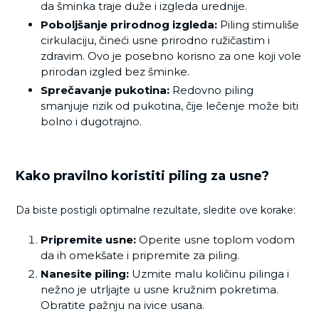
da šminka traje duže i izgleda urednije.
Poboljšanje prirodnog izgleda:
Piling stimuliše
cirkulaciju, čineći usne prirodno ružičastim i
zdravim. Ovo je posebno korisno za one koji vole
prirodan izgled bez šminke.
Sprečavanje pukotina:
Redovno piling
smanjuje rizik od pukotina, čije lečenje može biti
bolno i dugotrajno.
Kako pravilno koristiti piling za usne?
Da biste postigli optimalne rezultate, sledite ove korake:
Pripremite usne:
Operite usne toplom vodom
da ih omekšate i pripremite za piling.
Nanesite piling:
Uzmite malu količinu pilinga i
nežno je utrljajte u usne kružnim pokretima.
Obratite pažnju na ivice usana.