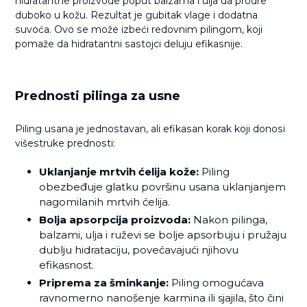
hidratantne proizvode poput balzama i ulja da prodre
duboko u kožu. Rezultat je gubitak vlage i dodatna
suvoća. Ovo se može izbeći redovnim pilingom, koji
pomaže da hidratantni sastojci deluju efikasnije.
Prednosti pilinga za usne
Piling usana je jednostavan, ali efikasan korak koji donosi
višestruke prednosti:
Uklanjanje mrtvih ćelija kože:
Piling
obezbeđuje glatku površinu usana uklanjanjem
nagomilanih mrtvih ćelija.
Bolja apsorpcija proizvoda:
Nakon pilinga,
balzami, ulja i ruževi se bolje apsorbuju i pružaju
dublju hidrataciju, povećavajući njihovu
efikasnost.
Priprema za šminkanje:
Piling omogućava
ravnomerno nanošenje karmina ili sjajila, što čini