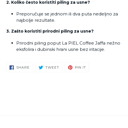
2. Koliko često koristiti piling za usne?
Preporučuje se jednom ili dva puta nedeljno za
najbolje rezultate.
3. Zašto koristiti prirodni piling za usne?
Prirodni piling poput La PIEL Coffee Jaffa nežno
eksfolira i dubinski hrani usne bez iritacije.
SHARE
TWEET
PIN
SHARE
TWEET
PIN IT
ON
ON
ON
FACEBOOK
TWITTER
PINTEREST