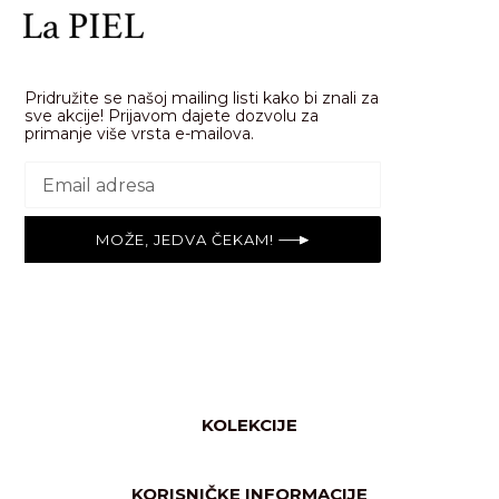
Pridružite se našoj mailing listi kako bi znali za
sve akcije! Prijavom dajete dozvolu za
primanje više vrsta e-mailova.
MOŽE, JEDVA ČEKAM!
KOLEKCIJE
Svi proizvodi
Nega lica
KORISNIČKE INFORMACIJE