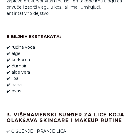
zapravo prekursor
vitamina B5 i on takođe ima ulogu da
privuče i zadrži vlagu u koži, ali
ima i
umirujući,
antiiritativno dejstvo.
8 BILJNIH EKSTRAKATA:
✔️ ružina voda
✔️ alge
✔️ kurkuma
✔️ đumbir
✔️ aloe vera
✔️ lipa
✔️ nana
✔️ ovas
3. VIŠENAMENSKI SUNĐER ZA LICE KOJA
OLAKŠAVA SKINCARE I MAKEUP RUTINE
✅ ČIŠĆENJE I PRANJE LICA