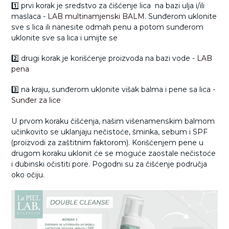
1️⃣ prvi korak je sredstvo za čišćenje lica na bazi ulja i/ili
maslaca -
LAB multinamjenski BALM
. Sunđerom uklonite
sve s lica ili nanesite odmah penu a potom sunđerom
uklonite sve sa lica i umijte se
2️⃣ drugi korak je korišćenje proizvoda na bazi vode -
LAB
pena
3️⃣ na kraju, sunđerom uklonite višak balma i pene sa lica -
Sunđer za lice
U prvom koraku čišćenja, našim višenamenskim balmom
učinkovito se uklanjaju nečistoće, šminka, sebum i SPF
(proizvodi za zaštitnim faktorom). Korišćenjem pene u
drugom koraku uklonit će se moguće zaostale nečistoće
i dubinski očistiti pore. Pogodni su za čišćenje područja
oko očiju.