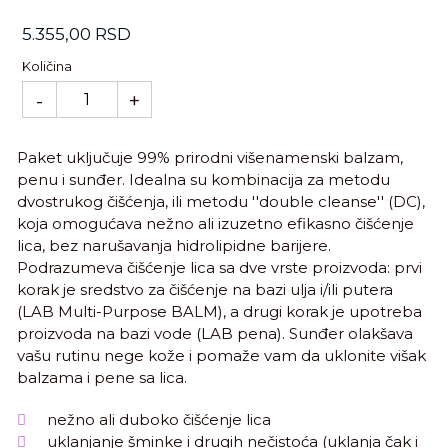
Standardna
5.355,00 RSD
cena
Količina
-
+
Paket uključuje 99% prirodni višenamenski balzam,
penu i sunđer. Idealna su kombinacija za metodu
dvostrukog čišćenja, ili metodu ''double cleanse'' (DC),
koja omogućava nežno ali izuzetno efikasno čišćenje
lica, bez narušavanja hidrolipidne barijere.
Podrazumeva čišćenje lica sa dve vrste proizvoda: prvi
korak je sredstvo za čišćenje na bazi ulja i/ili putera
(LAB Multi-Purpose BALM), a drugi korak je upotreba
proizvoda na bazi vode (LAB pena). Sunđer olakšava
vašu rutinu nege kože i pomaže vam da uklonite višak
balzama i pene sa lica.
nežno ali duboko čišćenje lica
uklanjanje šminke i drugih nečistoća (uklanja čak i