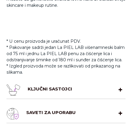
skincare i makeup rutine.
* U cenu proizvoda je uračunat PDV.
* Pakovanje sadrži jedan La PIEL LAB višenamneski balm
od 75 ml i jednu La PIEL LAB penu za čišćenje lica i
odstranjivanje šminke od 180 ml i sunđer za čišćenje lica.
* Izgled proizvoda može se razlikovati od prikazanog na
slikama.
KLJUČNI SASTOJCI
Ulja i puteri efikasno, ali nežno uklanjaju šminku i sve
SAVETI ZA UPORABU
nečistoće, dok istovremeno neguju kožu i pripremaju je
za ostatak rutine. Ulja (ulje avokada, kokosovo ulje) i puteri
(šea puter, kakao puter) u višenamenskom balzamu