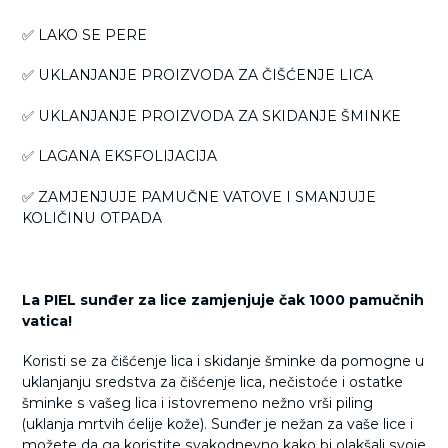
✅ LAKO SE PERE
✅ UKLANJANJE PROIZVODA ZA ČIŠĆENJE LICA
✅ UKLANJANJE PROIZVODA ZA SKIDANJE ŠMINKE
✅ LAGANA EKSFOLIJACIJA
✅ ZAMJENJUJE PAMUČNE VATOVE I SMANJUJE
KOLIČINU OTPADA
La PIEL sunđer za lice zamjenjuje čak 1000 pamučnih
vatica!
Koristi se za čišćenje lica i skidanje šminke da pomogne u
uklanjanju sredstva za čišćenje lica, nečistoće i ostatke
šminke s vašeg lica i istovremeno nežno vrši piling
(uklanja mrtvih ćelije kože). Sunđer je nežan za vaše lice i
možete da ga koristite svakodnevno kako bi olakšali svoje