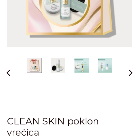
PRETHODNI
SLED
SLAJD
SLAJ
CLEAN SKIN poklon
vrećica