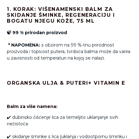
1. KORAK: VIŠENAMENSKI BALM ZA
SKIDANJE ŠMINKE, REGENERACIJU I
BOGATU NJEGU KOŽE, 75 ML
🍃 99 % prirodan proizvod
* NAPOMENA:
s obzirom na 99 %-tnu prirodnost
proizvoda i topivost putera, tvrdoća balma može da varira
u zavisnosti od temperaturi na kojoj se nalazi.
ORGANSKA ULJA & PUTERI+ VITAMIN E
Balm
za više namena:
✔️ dubinsko čišćenje lica za temeljito uklanjanje svih
nečistoća
✔️ skidanje šminke s lica (uklanja i vodootpornu šminku i