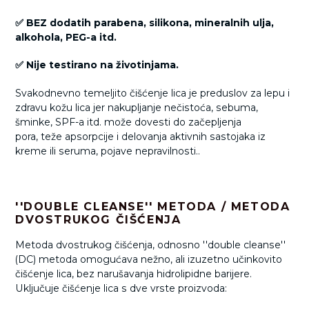
✅ BEZ dodatih parabena, silikona, mineralnih ulja,
alkohola, PEG-a itd.
✅ Nije testirano na životinjama.
Svakodnevno temeljito čišćenje lica je preduslov za lepu i
zdravu kožu lica jer nakupljanje nečistoća, sebuma,
šminke, SPF-a itd. može dovesti do začepljenja
pora, teže apsorpcije i delovanja aktivnih sastojaka iz
kreme ili seruma, pojave nepravilnosti..
''DOUBLE CLEANSE'' METODA / METODA
DVOSTRUKOG ČIŠĆENJA
Metoda dvostrukog čišćenja, odnosno ''double cleanse''
(DC) metoda omogućava nežno, ali izuzetno učinkovito
čišćenje lica, bez narušavanja hidrolipidne barijere.
Uključuje čišćenje lica s dve vrste proizvoda: