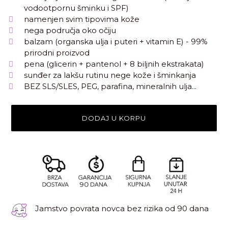
vodootpornu šminku i SPF)
namenjen svim tipovima kože
nega područja oko očiju
balzam (organska ulja i puteri + vitamin E) - 99%
prirodni proizvod
pena (glicerin + pantenol + 8 biljnih ekstrakata)
sunđer za lakšu rutinu nege kože i šminkanja
BEZ SLS/SLES, PEG, parafina, mineralnih ulja...
DODAJ U KORPU
Jamstvo povrata novca bez rizika od 90 dana