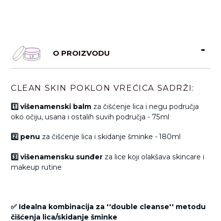
O PROIZVODU
CLEAN SKIN POKLON VREĆICA SADRŽI:
1️⃣ višenamenski balm
za čišćenje lica i negu područja
oko očiju, usana i ostalih suvih područja - 75ml
2️⃣ penu
za čišćenje lica i skidanje šminke - 180ml
3️⃣ višenamensku sunđer
za lice koji olakšava skincare i
makeup rutine
✅ Idealna kombinacija za ''double cleanse'' metodu
čišćenja lica/skidanje šminke