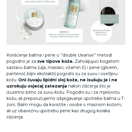
Korišćenje balma i pene u ''double cleanse'' metodi
pogodno je za
sve tipove kože.
Zahvaljujući bogatom
sastavu balma (ulja, maslaci, vitamin E) i pene (glicerin,
pantenol, biljni ekstrakti) pogodni su za suvu i osetljivu
kožu.
Oni čuvaju lipidni sloj kože, ne isušuju je i ne
uzrokuju osjećaj zatezanja
nakon čišćenja što je
izuzetno bitno za suvu kožu. Pogodni su i za mješovitu
kožu, ali preporučujemo izbjegavanje upotrebe balma u T-
zoni. Balm mogu da koristite i osobe s masnom kožom,
ali uz obaveznu upotrebu pene kao drugog koraka
čišćenja.