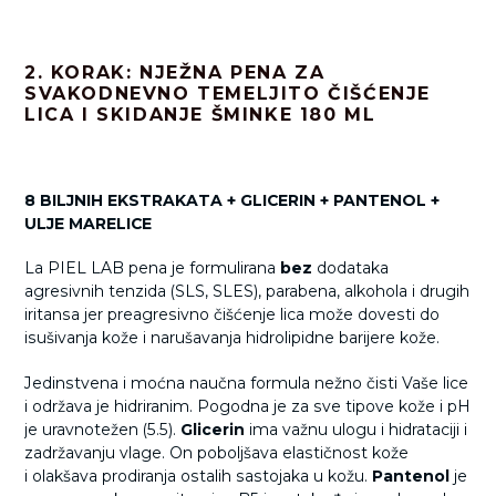
2. KORAK: NJEŽNA PENA ZA
SVAKODNEVNO TEMELJITO ČIŠĆENJE
LICA I SKIDANJE ŠMINKE 180 ML
8 BILJNIH EKSTRAKATA + GLICERIN + PANTENOL +
ULJE MARELICE
La PIEL LAB pena je formulirana
bez
dodataka
agresivnih tenzida (SLS, SLES), parabena, alkohola i drugih
iritansa jer preagresivno čišćenje lica može dovesti do
isušivanja kože i narušavanja hidrolipidne barijere kože.
Jedinstvena i moćna naučna formula nežno čisti Vaše lice
i održava je hidriranim. Pogodna je za sve tipove kože i pH
je uravnotežen (5.5).
Glicerin
ima važnu ulogu i hidrataciji i
zadržavanju vlage. On poboljšava elastičnost kože
i
olakšava prodiranja ostalih sastojaka u kožu.
Pantenol
je