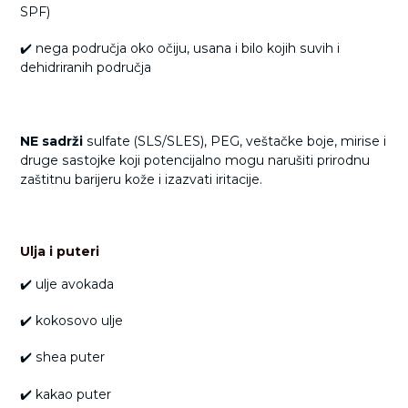
SPF)
✔️ nega područja oko očiju, usana i bilo kojih suvih i
dehidriranih područja
NE sadrži
sulfate (SLS/SLES), PEG, veštačke boje, mirise i
druge sastojke koji potencijalno mogu narušiti prirodnu
zaštitnu barijeru kože i izazvati iritacije.
Ulja i puteri
✔️ ulje avokada
✔️ kokosovo ulje
✔️ shea puter
✔️ kakao puter