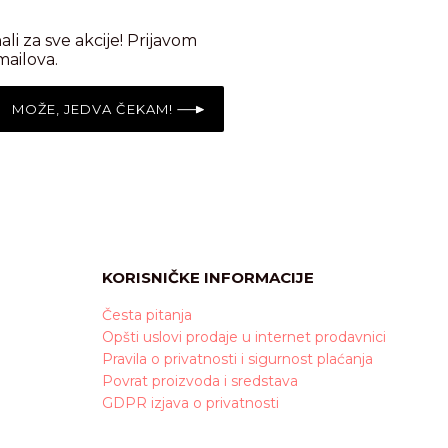
nali za sve akcije! Prijavom
mailova.
MOŽE, JEDVA ČEKAM!
KORISNIČKE INFORMACIJE
Česta pitanja
Opšti uslovi prodaje u internet prodavnici
Pravila o privatnosti i sigurnost plaćanja
Povrat proizvoda i sredstava
GDPR izjava o privatnosti