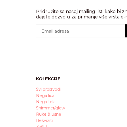
Pridružite se našoj mailing listi kako bi z
dajete dozvolu za primanje više vrsta e-
KOLEKCIJE
Svi proizvodi
Nega lica
Nega tela
Shimmer/glow
Ruke & usne
Rekviziti
Zaštita