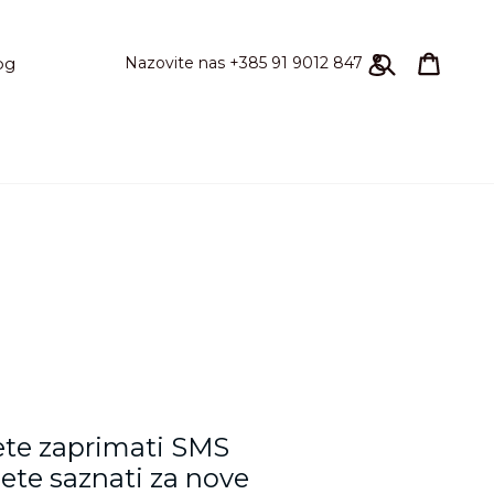
Pretraži
korpa
korpa
Prijavi se
Nazovite nas +385 91 9012 847
og
ćete zaprimati SMS
ete saznati za nove