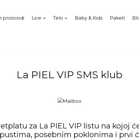
Proširi
Proširi
i proizvodi
Lice
Telo
Baby & Kids
Paketi
Bl
La PIEL VIP SMS klub
retplatu za La PIEL VIP listu na kojoj 
pustima, posebnim poklonima i prvi ć