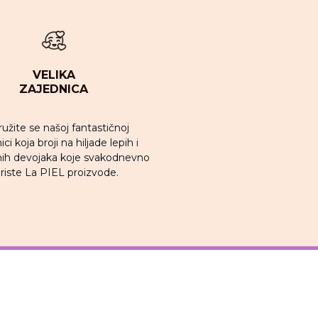
VELIKA
ZAJEDNICA
ružite se našoj fantastičnoj
ci koja broji na hiljade lepih i
ih devojaka koje svakodnevno
riste La PIEL proizvode.