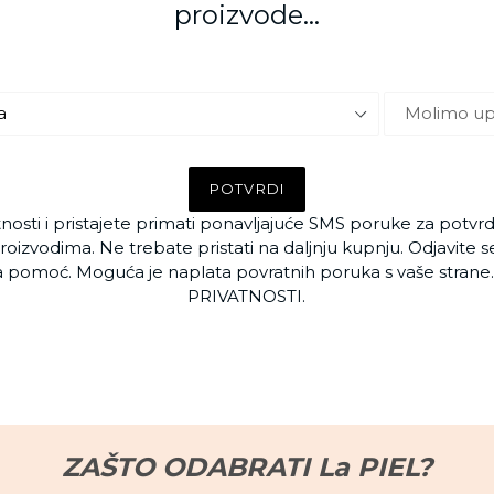
proizvode...
POTVRDI
atnosti i pristajete primati ponavljajuće SMS poruke za potv
roizvodima. Ne trebate pristati na daljnju kupnju. Odjavite 
a pomoć. Moguća je naplata povratnih poruka s vaše stran
PRIVATNOSTI.
ZAŠTO ODABRATI La PIEL?