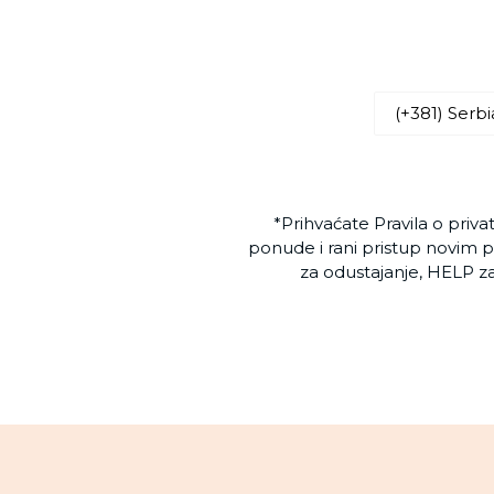
*Prihvaćate Pravila o priv
ponude i rani pristup novim p
za odustajanje, HELP z