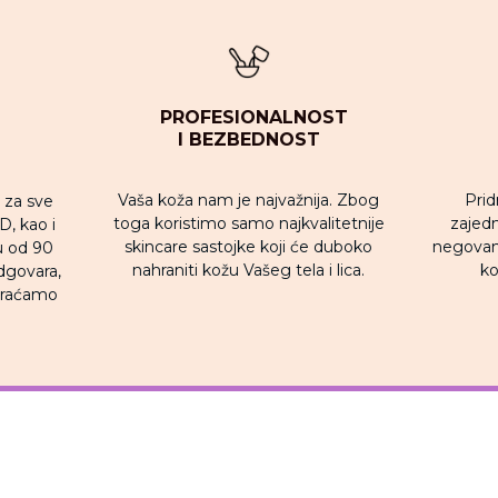
PROFESIONALNOST
I BEZBEDNOST
Vaša koža nam je najvažnija. Zbog
Prid
u za sve
toga koristimo samo najkvalitetnije
zajedni
, kao i
skincare sastojke koji će duboko
negovan
u od 90
nahraniti kožu Vašeg tela i lica.
ko
dgovara,
 vraćamo