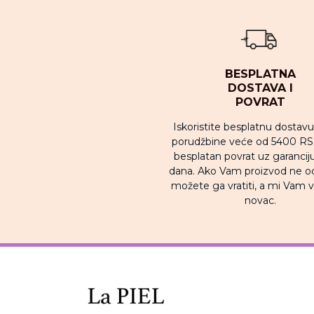
BESPLATNA
DOSTAVA I
POVRAT
Iskoristite besplatnu dostav
porudžbine veće od 5400 RSD
besplatan povrat uz garancij
dana. Ako Vam proizvod ne o
možete ga vratiti, a mi Vam
novac.