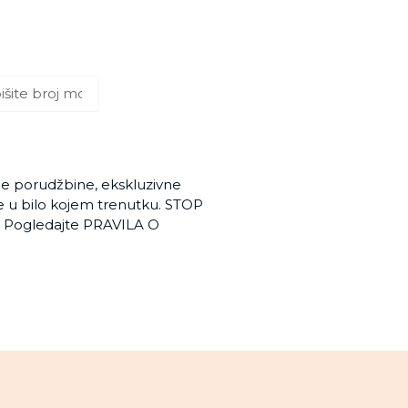
rde porudžbine, ekskluzivne
se u bilo kojem trenutku. STOP
e. Pogledajte PRAVILA O