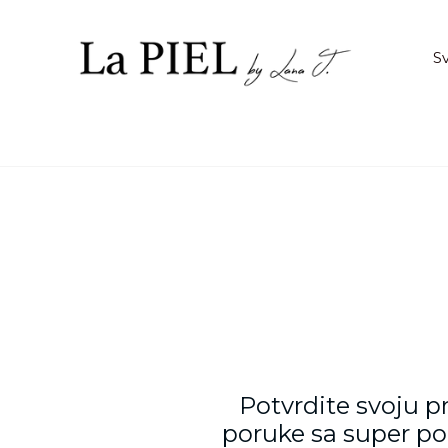
Preskoči
na
sadržaj.
Sv
Potvrdite svoju p
poruke sa super po