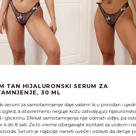
AM TAN HIJALURONSKI SERUM ZA
AMNJENJE, 30 ML
ski serum za samotamnjenje daje vašem licu prirodan i uje
 izgled, a istovremeno neguje kožu zahvaljujući hijaluronskoj 
 i glicerinu. Efekat samotamnjenja nije odmah vidljiv, pa ost
je 4 do 8 sati. Za to vreme izbegavajte kontakt sa vodom i 
izvoda. Serum je najbolje naneti uveče i ostaviti da deluje pr