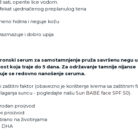
sati, operite lice vodom.
fekat ujednačenog preplanulog tena
meno hidrira i neguje kožu
razmazuje i dobro upija
luronski serum za samotamnjenje pruža savršenu negu u
ost koja traje do 5 dana. Za održavanje tamnije nijanse
uje se redovno nanošenje seruma.
i zaštitni faktor (obavezno je korištenje krema sa zaštitnim
zlaganja suncu - pogledajte našu
Sun BABE face SPF 50
).
irodan proizvod
ki proizvod
stirano na životinjama
ni DHA