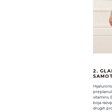
2. GL
SAMOT
Hijaluron
preplanuli
vitaminu B
boja razvi
drugih pro