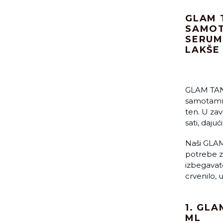
GLAM 
SAMOT
SERUM
LAKŠE
GLAM TAN 
samotamnj
ten. U zavi
sati, dajuc
Naši GLAM
potrebe z
izbegavate
crvenilo, 
1. GL
ML