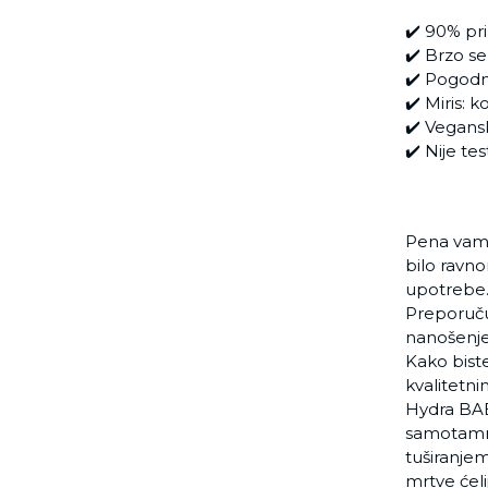
✔️ 90% pr
✔️ Brzo se
✔️ Pogodn
✔️ Miris: 
✔️ Vegans
✔️ Nije te
Pena vam 
bilo ravno
upotrebe.
Preporučuj
nanošenje
Kako bist
kvalitetn
Hydra BAB
samotamnj
tuširanjem
mrtve ćel