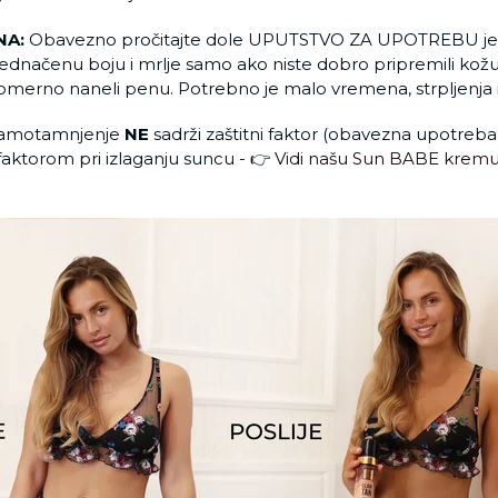
NA:
Obavezno pročitajte dole UPUTSTVO ZA UPOTREBU je
ednačenu boju i mrlje samo ako niste dobro pripremili kožu 
nomerno naneli penu. Potrebno je malo vremena, strpljenja i
samotamnjenje
NE
sadrži zaštitni faktor (obavezna upotreb
faktorom pri izlaganju suncu - 👉
Vidi našu
Sun BABE kremu z