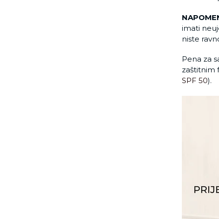
NAPOME
imati neuj
niste rav
Pena za 
zaštitnim 
SPF 50
).