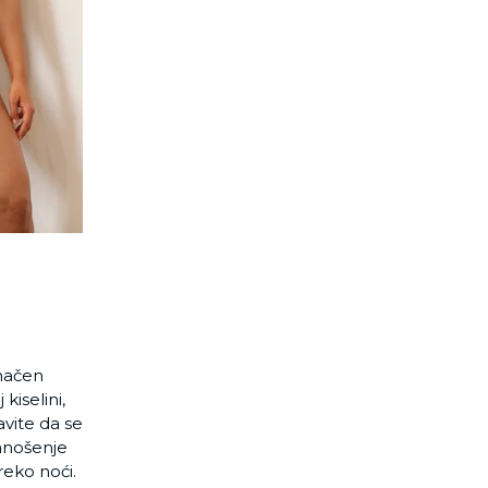
dnačen
kiselini,
avite da se
nanošenje
eko noći.