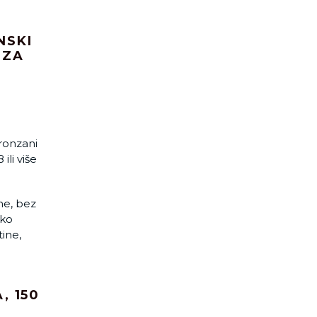
NSKI
 ZA
ronzani
ili više
ne, bez
ako
ine,
, 150