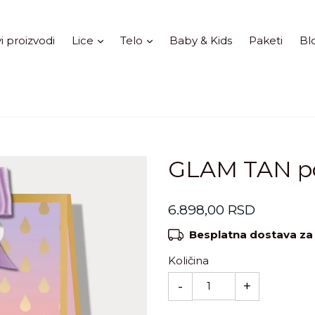
Proširi
Proširi
i proizvodi
Lice
Telo
Baby & Kids
Paketi
Bl
GLAM TAN po
Standardna
6.898,00 RSD
cena
Besplatna dostava za
Količina
-
+