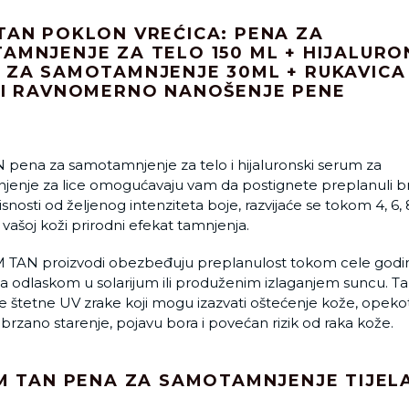
TAN POKLON VREĆICA: PENA ZA
AMNJENJE ZA TELO 150 ML + HIJALURO
 ZA SAMOTAMNJENJE 30ML + RUKAVICA
 I RAVNOMERNO NANOŠENJE PENE
pena za samotamnjenje za telo i hijaluronski serum za
enje za lice omogućavaju vam da postignete preplanuli b
snosti od željenog intenziteta boje, razvijaće se tokom 4, 6, 8 
́i vašoj koži prirodni efekat tamnjenja.
 TAN proizvodi obezbeđuju preplanulost tokom cele godi
a odlaskom u solarijum ili produženim izlaganjem suncu. T
 štetne UV zrake koji mogu izazvati oštećenje kože, opekot
ubrzano starenje, pojavu bora i povećan rizik od raka kože.
AM TAN PENA ZA SAMOTAMNJENJE TIJELA