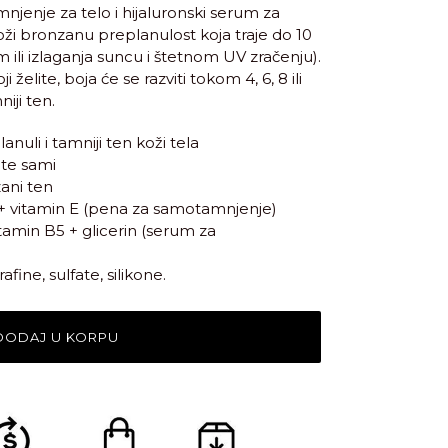
enje za telo i hijaluronski serum za
ži bronzanu preplanulost koja traje do 10
 ili izlaganja suncu i štetnom UV zračenju).
 želite, boja će se razviti tokom 4, 6, 8 ili
niji ten.
nuli i tamniji ten koži tela
ete sami
ani ten
e + vitamin E (pena za samotamnjenje)
itamin B5 + glicerin (serum za
ine, sulfate, silikone.
DODAJ U KORPU