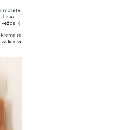
r možete
ili ako
 vežbe :-)
a krema sa
a lice sa