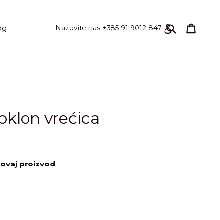
Pretraži
korpa
korpa
Prijavi se
Nazovite nas +385 91 9012 847
og
klon vrećica
 ovaj proizvod