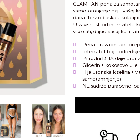
GLAM TAN pena za samotamnj
samotamnjenje daju vašoj ko
dana (bez odlaska u solarijum
U zavisnosti od intenziteta koji
više sati, dajući vašoj koži tam
Pena pruža instant prepla
Intenzitet boje određuj
Prirodni DHA daje bronz
Glicerin + kokosovo ulj
Hijaluronska kiselina + v
samotamnjenje)
NE sadrže parabene, paraf