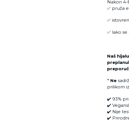
Nakon 4-8 
✅ pruža e
✅ istovre
✅ lako se 
Naš hija
preplanul
preporuč
*
Ne
sadrž
prilikom i
✔️ 93% pr
✔️ Vegans
✔️ Nije te
✔️ Prirod