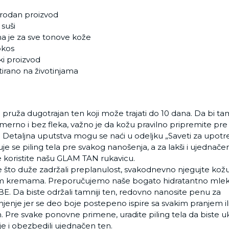
irodan proizvod
 suši
a je za sve tonove kože
kokos
ki proizvod
stirano na životinjama
pruža dugotrajan ten koji može trajati do 10 dana. Da bi ta
merno i bez fleka, važno je da kožu pravilno pripremite pre
 Detaljna uputstva mogu se naći u odeljku „Saveti za upotr
e se piling tela pre svakog nanošenja, a za lakši i ujednačeni
 koristite našu GLAM TAN rukavicu.
e što duže zadržali preplanulost, svakodnevno njegujte kož
im kremama. Preporučujemo naše bogato hidratantno mlek
E. Da biste održali tamniji ten, redovno nanosite penu za
enje jer se deo boje postepeno ispire sa svakim pranjem il
. Pre svake ponovne primene, uradite piling tela da biste uk
ije i obezbedili ujednačen ten.