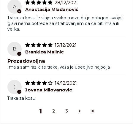
28/12/2021
A
Anastasija Mlađanović
Traka za kosu je sjajna svako moze da je prilagodi svojoj
glavi nema potrebe za strahovanjem da ce biti mala ili
velika.
15/12/2021
B
Brankica Malinic
Prezadovoljna
Imala sam različite trake, vaša je ubedljivo najbolja
14/12/2021
J
Jovana Milovanovic
Traka za kosu
1
2
3