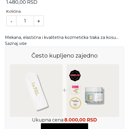
Standardna
1.480,00 RSD
cena
Količina
-
+
Mekana, elastična i kvalitetna kozmetička traka za kosu...
Saznaj više
Često kupljeno zajedno
Ukupna cena:
8.000,00 RSD