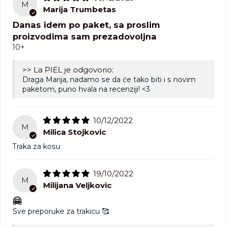
M
Marija Trumbetas
Danas idem po paket, sa proslim
proizvodima sam prezadovoljna
10+
>> La PIEL je odgovorio:
Draga Marija, nadamo se da će tako biti i s novim
paketom, puno hvala na recenziji! <3
10/12/2022
M
Milica Stojkovic
Traka za kosu
19/10/2022
M
Milijana Veljkovic
🤗
Sve preporuke za trakicu 🥰