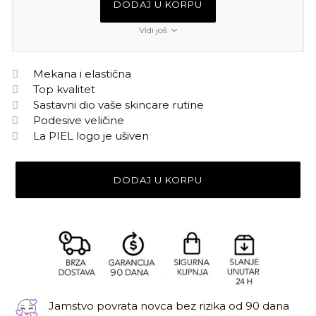
DODAJ U KORPU
Vidi još
Mekana i elastična
Top kvalitet
Sastavni dio vaše skincare rutine
Podesive veličine
La PIEL logo je ušiven
DODAJ U KORPU
Jamstvo povrata novca bez rizika od 90 dana