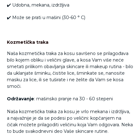
✔️ Udobna, mekana, izdržljiva
✔️ Može se prati u mašini (30-60 ° C)
Kozmetička traka
Naša kozmetička traka za kosu savršeno se prilagođava
bilo kojem obliku i veličini glave, a kosa Vam više neće
smetati prilikom obavljanja skincare ili makeup rutina - bilo
da uklanjate šminku, čistite lice, šminkate se, nanosite
masku za lice, ili se tuširate i ne želite da Vam se kosa
smoči.
Održavanje
: mašinsko pranje na 30 - 60 stepeni
Naša kozmetička traka za kosu je vrlo mekana i izdržljiva,
a najvažnije je da se podesi po veličini: kopčanjem na
čičak možete prilagoditi veličinu koja Vam odgovara. Neka
to bude svakodnevni deo Vaše skincare rutine.