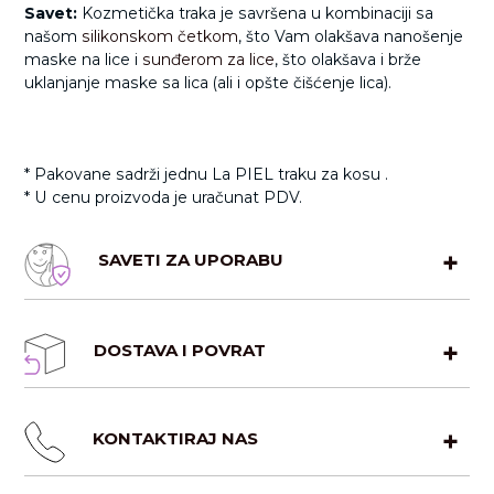
Savet:
Kozmetička traka je savršena u kombinaciji sa
našom
silikonskom četkom
, što Vam olakšava nanošenje
maske na lice i
sunđerom za lice
, što olakšava i brže
uklanjanje maske sa lica (ali i opšte čišćenje lica).
* Pakovane sadrži jednu La PIEL traku za kosu .
* U cenu proizvoda je uračunat PDV.
SAVETI ZA UPORABU
DOSTAVA I POVRAT
Omotajte kozmetičku traku za kosu i lice oko glave i
učvrstite čičak trakom preko čela. Trake je prilagodljive
veličine i odgovara bilo kojem obliku i veličini glave.
Dostava za RS:
KONTAKTIRAJ NAS
Besplatna dostava za porudžbine iznad 5400 RSD.
Brza dostava 4-6 radnih dana (300 RSD) ili Express