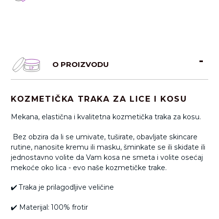
O PROIZVODU
KOZMETIČKA TRAKA ZA LICE I KOSU
Mekana, elastična i kvalitetna kozmetička traka za kosu.
Bez obzira da li se umivate, tuširate, obavljate skincare
rutine, nanosite kremu ili masku, šminkate se ili skidate ili
jednostavno volite da Vam kosa ne smeta i volite osećaj
mekoće oko lica - evo naše kozmetičke trake.
✔️ Traka je prilagodljive veličine
✔️ Materijal: 100% frotir