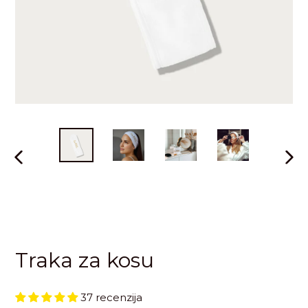
PRETHODNI
SLED
SLAJD
SLAJ
Traka za kosu
37 recenzija