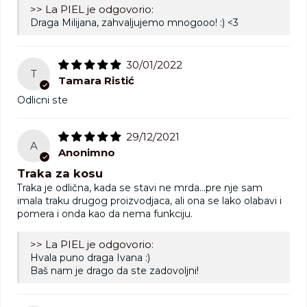
>> La PIEL je odgovorio:
Draga Milijana, zahvaljujemo mnogooo! :) <3
30/01/2022
T
Tamara Ristić
Odlicni ste
29/12/2021
A
Anonimno
Traka za kosu
Traka je odlična, kada se stavi ne mrda...pre nje sam
imala traku drugog proizvodjaca, ali ona se lako olabavi i
pomera i onda kao da nema funkciju.
>> La PIEL je odgovorio:
Hvala puno draga Ivana :)
Baš nam je drago da ste zadovoljni!