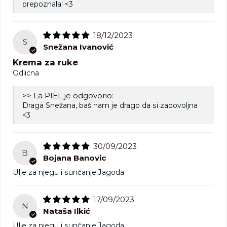
prepoznala! <3
18/12/2023
S
Snežana Ivanović
Krema za ruke
Odlicna
>> La PIEL je odgovorio:
Draga Snežana, baš nam je drago da si zadovoljna
<3
30/09/2023
B
Bojana Banovic
Ulje za njegu i sunčanje Jagoda
17/09/2023
N
Nataša Ilkić
Ulje za njegu i sunčanje Jagoda