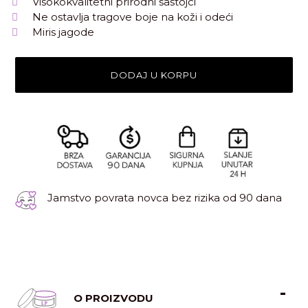
Visokokvalitetni prirodni sastojci
Ne ostavlja tragove boje na koži i odeći
Miris jagode
DODAJ U KORPU
Jamstvo povrata novca bez rizika od 90 dana
O PROIZVODU