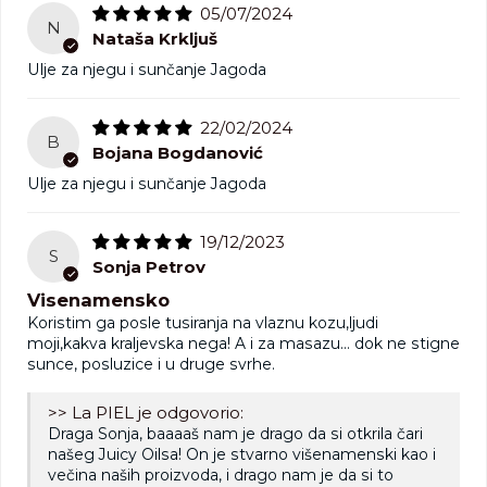
05/07/2024
N
Nataša Krkljuš
Ulje za njegu i sunčanje Jagoda
22/02/2024
B
Bojana Bogdanović
Ulje za njegu i sunčanje Jagoda
19/12/2023
S
Sonja Petrov
Visenamensko
Koristim ga posle tusiranja na vlaznu kozu,ljudi
moji,kakva kraljevska nega! A i za masazu… dok ne stigne
sunce, posluzice i u druge svrhe.
>> La PIEL je odgovorio:
Draga Sonja, baaaaš nam je drago da si otkrila čari
našeg Juicy Oilsa! On je stvarno višenamenski kao i
večina naših proizvoda, i drago nam je da si to