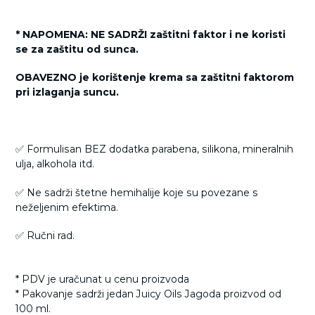
* NAPOMENA: NE SADRŽI zaštitni faktor i ne koristi
se za zaštitu od sunca.
OBAVEZNO je korištenje krema sa zaštitni faktorom
pri izlaganja suncu.
✅ Formulisan BEZ dodatka parabena, silikona, mineralnih
ulja, alkohola itd.
✅ Ne sadrži štetne hemihalije koje su povezane s
neželjenim efektima.
✅ Ručni rad.
* PDV je uračunat u cenu proizvoda
* Pakovanje sadrži jedan Juicy Oils Jagoda proizvod od
100 ml.