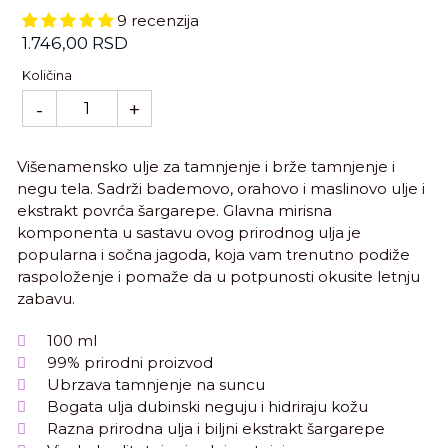
9 recenzija
Standardna
1.746,00 RSD
cena
Količina
-
+
Višenamensko ulje za tamnjenje i brže tamnjenje i
negu tela. Sadrži bademovo, orahovo i maslinovo ulje i
ekstrakt povrća šargarepe. Glavna mirisna
komponenta u sastavu ovog prirodnog ulja je
popularna i sočna jagoda, koja vam trenutno podiže
raspoloženje i pomaže da u potpunosti okusite letnju
zabavu.
100 ml
99% prirodni proizvod
Ubrzava tamnjenje na suncu
Bogata ulja dubinski neguju i hidriraju kožu
Razna prirodna ulja i biljni ekstrakt šargarepe