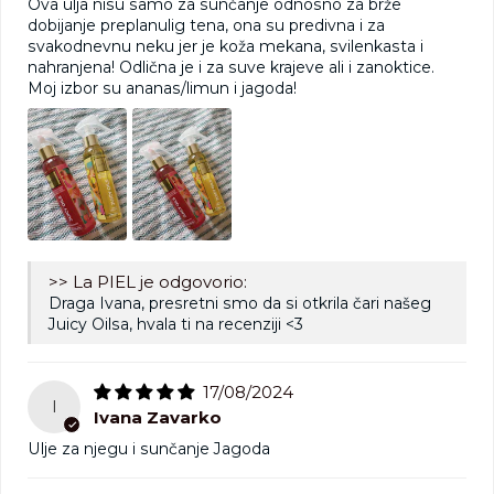
Ova ulja nisu samo za sunčanje odnosno za brže
dobijanje preplanulig tena, ona su predivna i za
svakodnevnu neku jer je koža mekana, svilenkasta i
nahranjena! Odlična je i za suve krajeve ali i zanoktice.
Moj izbor su ananas/limun i jagoda!
>> La PIEL je odgovorio:
Draga Ivana, presretni smo da si otkrila čari našeg
Juicy Oilsa, hvala ti na recenziji <3
17/08/2024
I
Ivana Zavarko
Ulje za njegu i sunčanje Jagoda