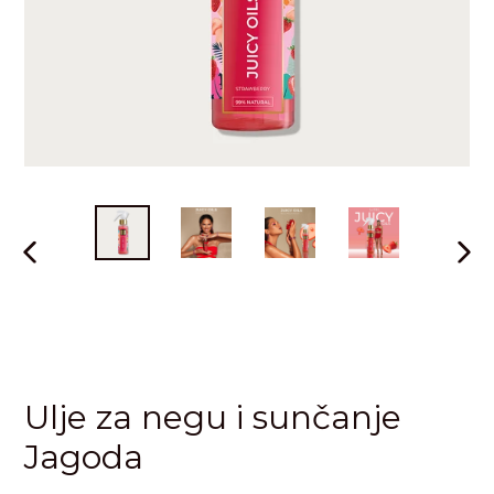
PRETHODNI
SLED
SLAJD
SLAJ
Ulje za negu i sunčanje
Jagoda