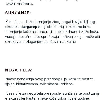
tokom vremena.
SUNČANJE:
Koristi se za brže tamnjenje zbog bogatih
ulja
i biljnog
ekstrakta
šargarepe
koji obezbeđuju izuzetno brzo
tamnjenje kože na suncu, ali i dubinski hrane
i vlaže
kožu,
vraćaju elastičnost te sprečavaju isušivanje koje može biti
uzrokovano izlaganjem sunčevim zrakama.
NEGA TELA:
Nakon nanošenja ovog prirodnog ulja, koža će postati
sjajna, hidratizovana, svilenkasta i mirisna.
Idealno je za negu tela pre i posle sunčanja te postizanja
efekta svilenkaste i meke kože tokom cele godine.