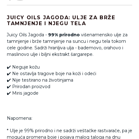
JUICY OILS JAGODA: ULJE ZA BRŽE
TAMNJENJE I NJEGU TELA
Juicy Oils Jagoda -
99% prirodno
višenamensko ulje za
tamnjenje i brže tamnjenje na suncu i negu tela tokom
cele godine. Sadrži hranljiva ulja - bademovo, orahovo i
maslinovo ulje i biljni ekstrakt šargarepe.
✔️ Neguje kožu
✔️ Ne ostavlja tragove boje na koži i odeći
✔️ Nije testirano na životinjama
✔️ Prirodan proizvod
✔️ Miris jagode
Napomena:
* Ulje je 99% prirodno i ne sadrži veštačke rastvarače, pa je
moguća promena boje i pojava malog taloga na dnu