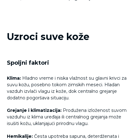
Uzroci suve kože
Spoljni faktori
Klima:
Hladno vreme i niska vlažnost su glavni krivci za
suvu kožu, posebno tokom zimskih meseci. Hladan
vazduh izvlači vlagu iz kože, dok centralno grejanje
dodatno pogoršava situaciju.
Grejanje i klimatizacija:
Produžena izloženost suvom
vazduhu iz klima uređaja ili centralnog grejanja može
isušiti kožu, uklanjajući prirodnu vlagu.
Hemikalije:
Česta upotreba sapuna, deterdženata i