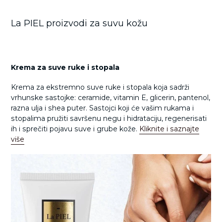
La PIEL proizvodi za suvu kožu
Krema za suve ruke i stopala
Krema za ekstremno suve ruke i stopala koja sadrži
vrhunske sastojke: ceramide, vitamin E, glicerin, pantenol,
razna ulja i shea puter. Sastojci koji će vašim rukama i
stopalima pružiti savršenu negu i hidrataciju, regenerisati
ih i sprečiti pojavu suve i grube kože.
Kliknite i saznajte
više