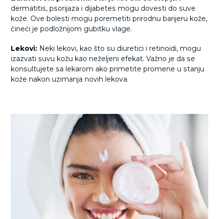
dermatitis, psorijaza i dijabetes mogu dovesti do suve
kože. Ove bolesti mogu poremetiti prirodnu barijeru kože,
čineći je podložnijom gubitku vlage.
Lekovi:
Neki lekovi, kao što su diuretici i retinoidi, mogu
izazvati suvu kožu kao neželjeni efekat. Važno je da se
konsultujete sa lekarom ako primetite promene u stanju
kože nakon uzimanja novih lekova.