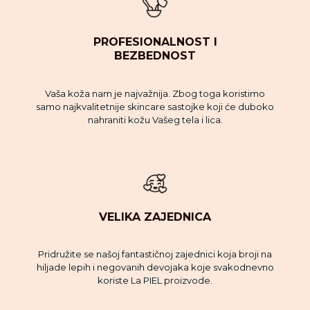
PROFESIONALNOST I
BEZBEDNOST
Vaša koža nam je najvažnija. Zbog toga koristimo
samo najkvalitetnije skincare sastojke koji će duboko
nahraniti kožu Vašeg tela i lica.
VELIKA ZAJEDNICA
Pridružite se našoj fantastičnoj zajednici koja broji na
hiljade lepih i negovanih devojaka koje svakodnevno
koriste La PIEL proizvode.