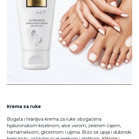
Krema za ruke
Bogata i hranljiva krema za ruke obogaćena
hijaluronskom kiselinom, aloe verom, zelenim čajem,
hamamelisom, glicerinom i uljima. Brzo se upija i dubinski
hrani kožu, ostavljajući je mekom i glatkom.
Kliknite i