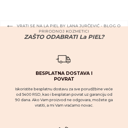
VRATI SE NA LA PIEL BY LANA JURČEVIĆ - BLOG O
PRIRODNOJ KOZMETICI
ZAŠTO ODABRATI La PIEL?
BESPLATNA DOSTAVA I
POVRAT
Iskoristite besplatnu dostavu za sve porudžbine veće
od 5400 RSD, kao i besplatan povrat uz garanciju od
90 dana. Ako Vam proizvod ne odgovara, možete ga
vratiti, a mi Vam vraćamo novac.