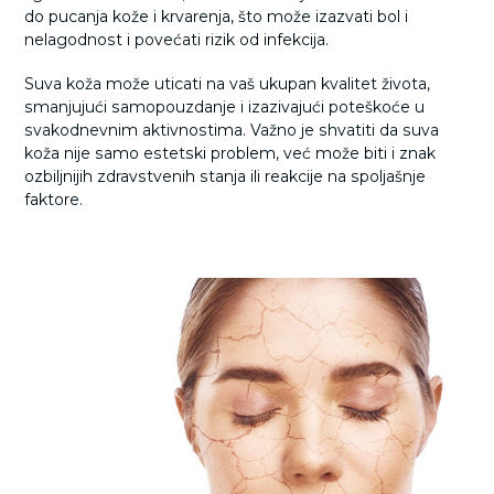
do pucanja kože i krvarenja, što može izazvati bol i
nelagodnost i povećati rizik od infekcija.
Suva koža može uticati na vaš ukupan kvalitet života,
smanjujući samopouzdanje i izazivajući poteškoće u
svakodnevnim aktivnostima. Važno je shvatiti da suva
koža nije samo estetski problem, već može biti i znak
ozbiljnijih zdravstvenih stanja ili reakcije na spoljašnje
faktore.