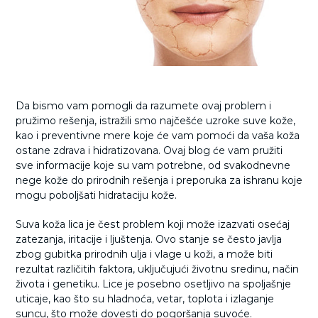
Da bismo vam pomogli da razumete ovaj problem i
pružimo rešenja, istražili smo najčešće uzroke suve kože,
kao i preventivne mere koje će vam pomoći da vaša koža
ostane zdrava i hidratizovana. Ovaj blog će vam pružiti
sve informacije koje su vam potrebne, od svakodnevne
nege kože do prirodnih rešenja i preporuka za ishranu koje
mogu poboljšati hidrataciju kože.
Suva koža lica je čest problem koji može izazvati osećaj
zatezanja, iritacije i ljuštenja. Ovo stanje se često javlja
zbog gubitka prirodnih ulja i vlage u koži, a može biti
rezultat različitih faktora, uključujući životnu sredinu, način
života i genetiku. Lice je posebno osetljivo na spoljašnje
uticaje, kao što su hladnoća, vetar, toplota i izlaganje
suncu, što može dovesti do pogoršanja suvoće.