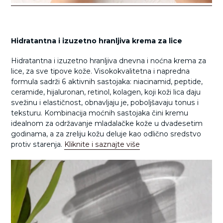
Hidratantna i izuzetno hranljiva krema za lice
Hidratantna i izuzetno hranljiva dnevna i noćna krema za
lice, za sve tipove kože. Visokokvalitetna i napredna
formula sadrži 6 aktivnih sastojaka: niacinamid, peptide,
ceramide, hijaluronan, retinol, kolagen, koji koži lica daju
svežinu i elastičnost, obnavljaju je, poboljšavaju tonus i
teksturu. Kombinacija moćnih sastojaka čini kremu
idealnom za održavanje mladalačke kože u dvadesetim
godinama, a za zreliju kožu deluje kao odlično sredstvo
protiv starenja.
Kliknite i saznajte više