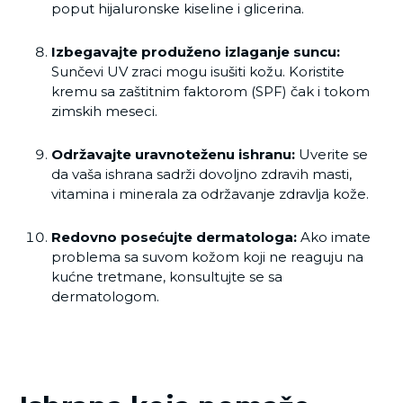
poput hijaluronske kiseline i glicerina.
Izbegavajte produženo izlaganje suncu:
Sunčevi UV zraci mogu isušiti kožu. Koristite
kremu sa zaštitnim faktorom (SPF) čak i tokom
zimskih meseci.
Održavajte uravnoteženu ishranu:
Uverite se
da vaša ishrana sadrži dovoljno zdravih masti,
vitamina i minerala za održavanje zdravlja kože.
Redovno posećujte dermatologa:
Ako imate
problema sa suvom kožom koji ne reaguju na
kućne tretmane, konsultujte se sa
dermatologom.