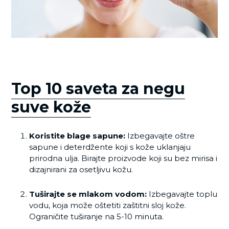
Top 10 saveta za negu
suve kože
Koristite blage sapune:
Izbegavajte oštre
sapune i deterdžente koji s kože uklanjaju
prirodna ulja. Birajte proizvode koji su bez mirisa i
dizajnirani za osetljivu kožu.
Tuširajte se mlakom vodom:
Izbegavajte toplu
vodu, koja može oštetiti zaštitni sloj kože.
Ograničite tuširanje na 5-10 minuta.