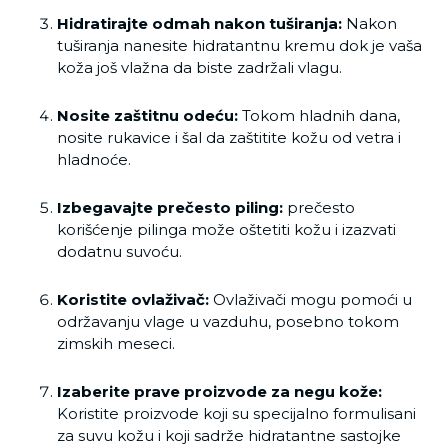
Hidratirajte odmah nakon tuširanja:
Nakon
tuširanja nanesite hidratantnu kremu dok je vaša
koža još vlažna da biste zadržali vlagu.
Nosite zaštitnu odeću:
Tokom hladnih dana,
nosite rukavice i šal da zaštitite kožu od vetra i
hladnoće.
Izbegavajte prečesto piling:
prečesto
korišćenje pilinga može oštetiti kožu i izazvati
dodatnu suvoću.
Koristite ovlaživač:
Ovlaživači mogu pomoći u
održavanju vlage u vazduhu, posebno tokom
zimskih meseci.
Izaberite prave proizvode za negu kože:
Koristite proizvode koji su specijalno formulisani
za suvu kožu i koji sadrže hidratantne sastojke