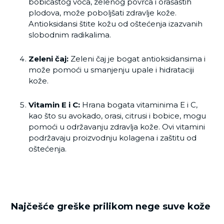
bobičastog voća, zelenog povrća i orašastih
plodova, može poboljšati zdravlje kože.
Antioksidansi štite kožu od oštećenja izazvanih
slobodnim radikalima.
Zeleni čaj:
Zeleni čaj je bogat antioksidansima i
može pomoći u smanjenju upale i hidrataciji
kože.
Vitamin E i C:
Hrana bogata vitaminima E i C,
kao što su avokado, orasi, citrusi i bobice, mogu
pomoći u održavanju zdravlja kože. Ovi vitamini
podržavaju proizvodnju kolagena i zaštitu od
oštećenja.
Najčešće greške prilikom nege suve kože