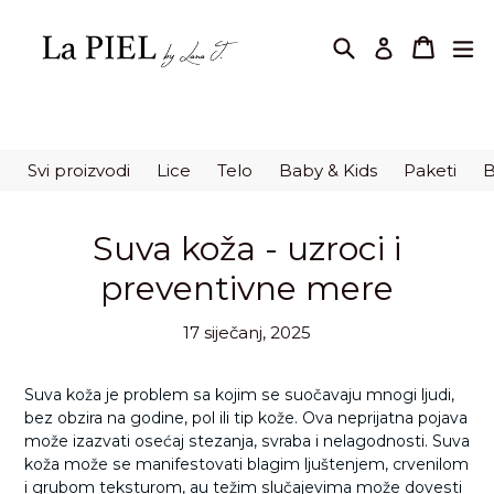
Preskoči
na
Pretraži
korpa
korpa
pr
Prijavi se
sadržaj.
Svi proizvodi
Lice
Telo
Baby & Kids
Paketi
B
Suva koža - uzroci i
preventivne mere
17 siječanj, 2025
Suva koža je problem sa kojim se suočavaju mnogi ljudi,
bez obzira na godine, pol ili tip kože. Ova neprijatna pojava
može izazvati osećaj stezanja, svraba i nelagodnosti. Suva
koža može se manifestovati blagim ljuštenjem, crvenilom
i grubom teksturom, au težim slučajevima može dovesti