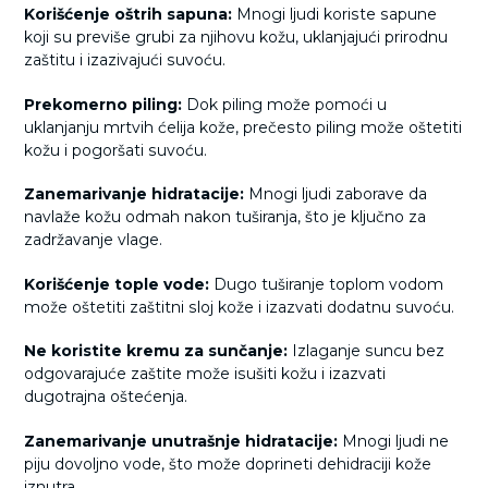
Korišćenje oštrih sapuna:
Mnogi ljudi koriste sapune
koji su previše grubi za njihovu kožu, uklanjajući prirodnu
zaštitu i izazivajući suvoću.
Prekomerno piling:
Dok piling može pomoći u
uklanjanju mrtvih ćelija kože, prečesto piling može oštetiti
kožu i pogoršati suvoću.
Zanemarivanje hidratacije:
Mnogi ljudi zaborave da
navlaže kožu odmah nakon tuširanja, što je ključno za
zadržavanje vlage.
Korišćenje tople vode:
Dugo tuširanje toplom vodom
može oštetiti zaštitni sloj kože i izazvati dodatnu suvoću.
Ne koristite kremu za sunčanje:
Izlaganje suncu bez
odgovarajuće zaštite može isušiti kožu i izazvati
dugotrajna oštećenja.
Zanemarivanje unutrašnje hidratacije:
Mnogi ljudi ne
piju dovoljno vode, što može doprineti dehidraciji kože
iznutra.