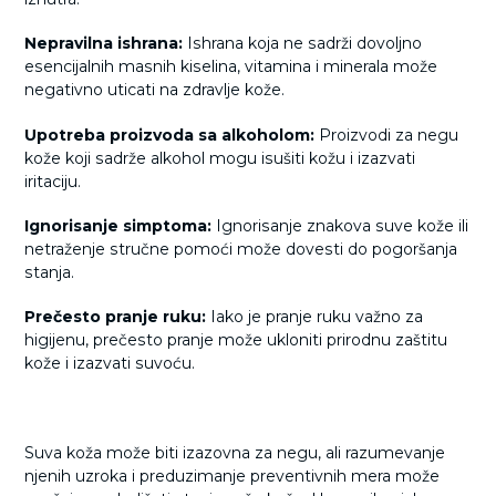
Nepravilna ishrana:
Ishrana koja ne sadrži dovoljno
esencijalnih masnih kiselina, vitamina i minerala može
negativno uticati na zdravlje kože.
Upotreba proizvoda sa alkoholom:
Proizvodi za negu
kože koji sadrže alkohol mogu isušiti kožu i izazvati
iritaciju.
Ignorisanje simptoma:
Ignorisanje znakova suve kože ili
netraženje stručne pomoći može dovesti do pogoršanja
stanja.
Prečesto pranje ruku:
Iako je pranje ruku važno za
higijenu, prečesto pranje može ukloniti prirodnu zaštitu
kože i izazvati suvoću.
Suva koža može biti izazovna za negu, ali razumevanje
njenih uzroka i preduzimanje preventivnih mera može