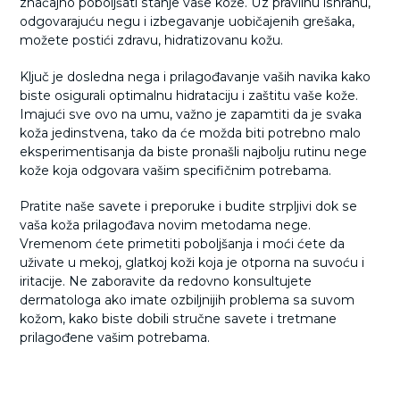
značajno poboljšati stanje vaše kože. Uz pravilnu ishranu,
odgovarajuću negu i izbegavanje uobičajenih grešaka,
možete postići zdravu, hidratizovanu kožu.
Ključ je dosledna nega i prilagođavanje vaših navika kako
biste osigurali optimalnu hidrataciju i zaštitu vaše kože.
Imajući sve ovo na umu, važno je zapamtiti da je svaka
koža jedinstvena, tako da će možda biti potrebno malo
eksperimentisanja da biste pronašli najbolju rutinu nege
kože koja odgovara vašim specifičnim potrebama.
Pratite naše savete i preporuke i budite strpljivi dok se
vaša koža prilagođava novim metodama nege.
Vremenom ćete primetiti poboljšanja i moći ćete da
uživate u mekoj, glatkoj koži koja je otporna na suvoću i
iritacije. Ne zaboravite da redovno konsultujete
dermatologa ako imate ozbiljnijih problema sa suvom
kožom, kako biste dobili stručne savete i tretmane
prilagođene vašim potrebama.