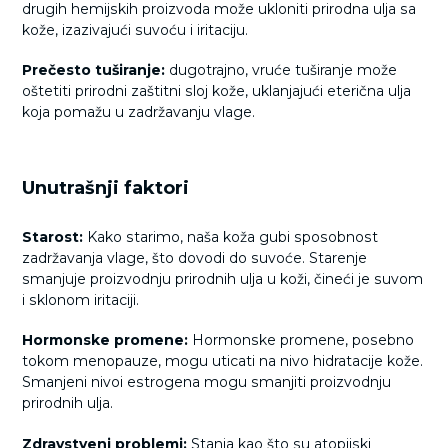
drugih hemijskih proizvoda može ukloniti prirodna ulja sa
kože, izazivajući suvoću i iritaciju.
Prečesto tuširanje:
dugotrajno, vruće tuširanje može
oštetiti prirodni zaštitni sloj kože, uklanjajući eterična ulja
koja pomažu u zadržavanju vlage.
Unutrašnji faktori
Starost:
Kako starimo, naša koža gubi sposobnost
zadržavanja vlage, što dovodi do suvoće. Starenje
smanjuje proizvodnju prirodnih ulja u koži, čineći je suvom
i sklonom iritaciji.
Hormonske promene:
Hormonske promene, posebno
tokom menopauze, mogu uticati na nivo hidratacije kože.
Smanjeni nivoi estrogena mogu smanjiti proizvodnju
prirodnih ulja.
Zdravstveni problemi:
Stanja kao što su atopijski