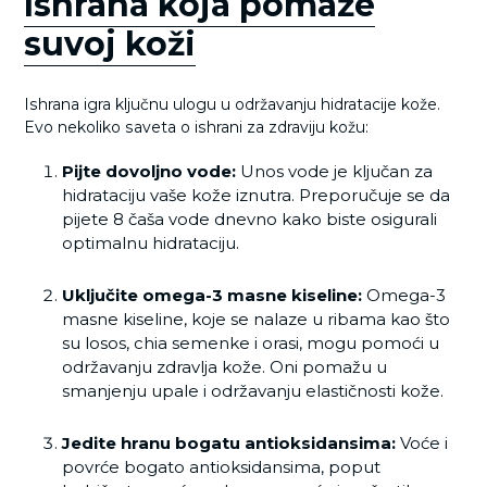
Ishrana koja pomaže
suvoj koži
Ishrana igra ključnu ulogu u održavanju hidratacije kože.
Evo nekoliko saveta o ishrani za zdraviju kožu:
Pijte dovoljno vode:
Unos vode je ključan za
hidrataciju vaše kože iznutra. Preporučuje se da
pijete 8 čaša vode dnevno kako biste osigurali
optimalnu hidrataciju.
Uključite omega-3 masne kiseline:
Omega-3
masne kiseline, koje se nalaze u ribama kao što
su losos, chia semenke i orasi, mogu pomoći u
održavanju zdravlja kože. Oni pomažu u
smanjenju upale i održavanju elastičnosti kože.
Jedite hranu bogatu antioksidansima:
Voće i
povrće bogato antioksidansima, poput